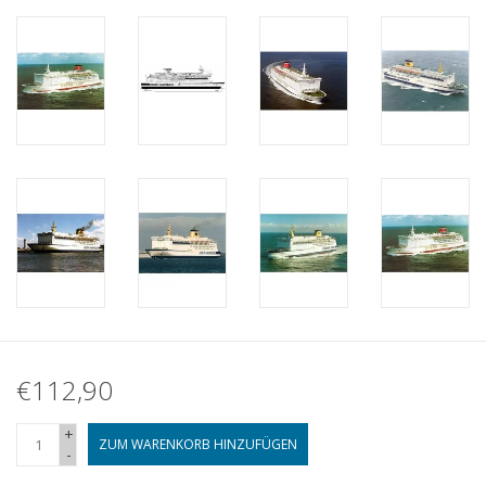
€112,90
+
ZUM WARENKORB HINZUFÜGEN
-