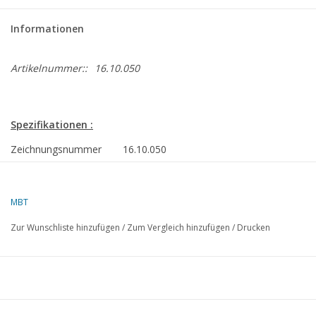
Informationen
Artikelnummer::
16.10.050
Spezifikationen :
Zeichnungsnummer
16.10.050
Beschreibung
pass.ferry ds ms "Koningin Beatrix" (1986)
Stmvrt.Mij.Zeeland/Stena Line
MBT
Qualität
allgemeiner Plan; Sp/Linien 1:100; Info
Zur Wunschliste hinzufügen
/
Zum Vergleich hinzufügen
/
Drucken
Schwierigkeitsgrad
D
Maßstab
1 : 200
Anzahl Blätter A00
3
Anzahl Blätter A0
1