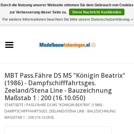
Durch die Nutzung unserer Webseite stimmen Sie dem Gebrauch von Cookies
zur Verbesserung dieser Seite zu.
Diese Nachricht Ausblenden
Für weitere Informationen beachten Sie bitte unsere Datenschutzerklärung. »
0 Artikel - €0,00
Startseite
Schiffe
Züge
MBT Pass.Fähre DS MS "Königin Beatrix"
Holzbau
(1986) - Dampfschifffahrtsges.
Zeeland/Stena Line - Bauzeichnung
Landschaft
Maßstab 1 : 200 (16.10.050)
STARTSEITE
/
PASS.FÄHRE DS MS "KÖNIGIN BEATRIX" (1986) -
DAMPFSCHIFFFAHRTSGES. ZEELAND/STENA LINE - BAUZEICHNUNG
Maschinen
MASSSTAB 1 : 200 (16.10.050)
Dokumentation