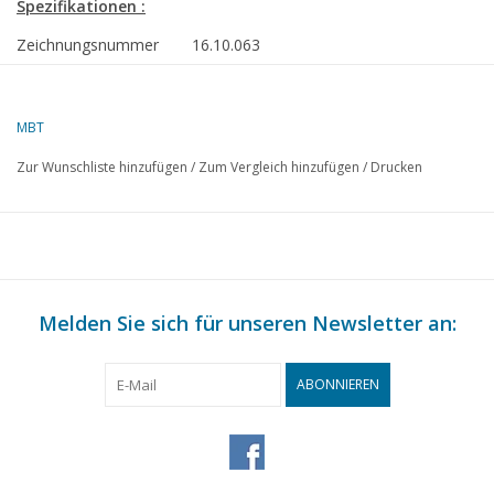
Spezifikationen :
Zeichnungsnummer
16.10.063
Beschreibung
Chem.Tanker ms Mare Magnum (1977) - N
Bulkchem
MBT
Qualität
allgemeiner Plan; Spantenriss 1:50; Farbs
Zur Wunschliste hinzufügen
/
Zum Vergleich hinzufügen
/
Drucken
Schwierigkeitsgrad
D
Maßstab
1 : 100
Anzahl Blätter A00
2
Anzahl Blätter A0
0
Melden Sie sich für unseren Newsletter an:
Anzahl Blätter A1
0
Anzahl Blätter A2
0
ABONNIEREN
Anzahl Blätter A3
0
Anzahl Blätter A4
0