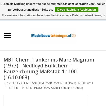
Durch die Nutzung unserer Webseite stimmen Sie dem Gebrauch von Cookies
zur Verbesserung dieser Seite zu.
Diese Nachricht Ausblenden
Für weitere Informationen beachten Sie bitte unsere Datenschutzerklärung. »
0 Artikel - €0,00
Startseite
Schiffe
Züge
MBT Chem.-Tanker ms Mare Magnum
Holzbau
(1977) - Nedlloyd Bulkchem -
Bauzeichnung Maßstab 1 : 100
Landschaft
(16.10.063)
STARTSEITE
/
CHEM.-TANKER MS MARE MAGNUM (1977) - NEDLLOYD
BULKCHEM - BAUZEICHNUNG MASSSTAB 1 : 100 (16.10.063)
Maschinen
Dokumentation