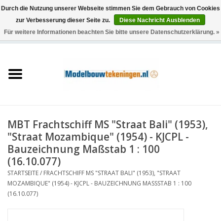
Durch die Nutzung unserer Webseite stimmen Sie dem Gebrauch von Cookies
zur Verbesserung dieser Seite zu.
Diese Nachricht Ausblenden
Für weitere Informationen beachten Sie bitte unsere Datenschutzerklärung. »
0 Artikel - €0,00
Startseite
Schiffe
Züge
MBT Frachtschiff MS "Straat Bali" (1953),
Holzbau
"Straat Mozambique" (1954) - KJCPL -
Bauzeichnung Maßstab 1 : 100
Landschaft
(16.10.077)
STARTSEITE
/
FRACHTSCHIFF MS "STRAAT BALI" (1953), "STRAAT
MOZAMBIQUE" (1954) - KJCPL - BAUZEICHNUNG MASSSTAB 1 : 100 (
Maschinen
16.10.077)
Dokumentation