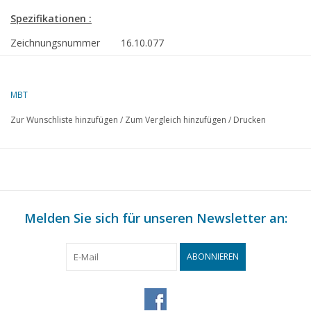
Spezifikationen :
Zeichnungsnummer
16.10.077
Beschreibung
Frachtschiff ms "Straat Bali" (1953), "St
(1954) - KJCPL
MBT
Qualität
allgemeiner Plan; Sp/Linien; Farbschema
Zur Wunschliste hinzufügen
/
Zum Vergleich hinzufügen
/
Drucken
Schwierigkeitsgrad
D
Maßstab
1 : 100
Anzahl Blätter A00
5
Anzahl Blätter A0
0
Melden Sie sich für unseren Newsletter an:
Anzahl Blätter A1
0
Anzahl Blätter A2
0
ABONNIEREN
Anzahl Blätter A3
0
Anzahl Blätter A4
0