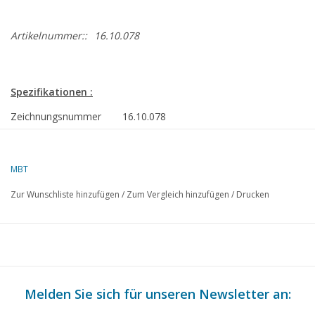
Artikelnummer::
16.10.078
Spezifikationen :
Zeichnungsnummer
16.10.078
Beschreibung
Frachtschiff ms "Amstelhoek" (11:960) - R
Amsterdam/HBT
MBT
Qualität
allgemeiner Plan; Sp/Linien
Zur Wunschliste hinzufügen
/
Zum Vergleich hinzufügen
/
Drucken
Schwierigkeitsgrad
D
Maßstab
1 : 100
Anzahl Blätter A00
4
Anzahl Blätter A0
0
Melden Sie sich für unseren Newsletter an:
Anzahl Blätter A1
0