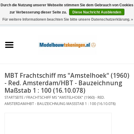
Durch die Nutzung unserer Webseite stimmen Sie dem Gebrauch von Cookies
zur Verbesserung dieser Seite zu.
Diese Nachricht Ausblenden
Für weitere Informationen beachten Sie bitte unsere Datenschutzerklärung. »
0 Artikel - €0,00
Startseite
Schiffe
Züge
MBT Frachtschiff ms "Amstelhoek" (1960)
Holzbau
- Red. Amsterdam/HBT - Bauzeichnung
Maßstab 1 : 100 (16.10.078)
Landschaft
STARTSEITE
/
FRACHTSCHIFF MS "AMSTELHOEK" (1960) - RED.
AMSTERDAM/HBT - BAUZEICHNUNG MASSSTAB 1 : 100 (16.10.078)
Maschinen
Dokumentation