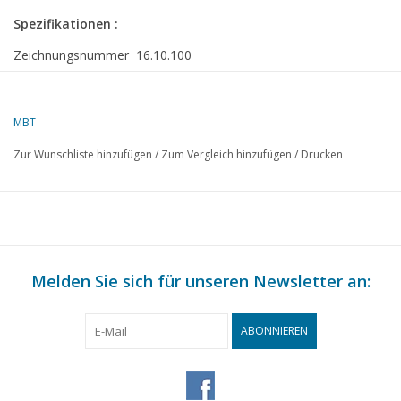
Spezifikationen :
Zeichnungsnummer
16.10.100
Beschreibung
Frachtschiff ms "Doris", "Charis", "Artemis", "
"Osiris" (1952-57) - KNSM
MBT
Qualität
allgemeiner Plan; Spanten-/Linienplan; Farbs
Zur Wunschliste hinzufügen
/
Zum Vergleich hinzufügen
/
Drucken
Schwierigkeitsgrad
D
Maßstab
1 : 100
Anzahl Blätter A00
0
Anzahl Blätter A0
1
Melden Sie sich für unseren Newsletter an:
Anzahl Blätter A1
1
Anzahl Blätter A2
0
ABONNIEREN
Anzahl Blätter A3
0
Anzahl Blätter A4
0