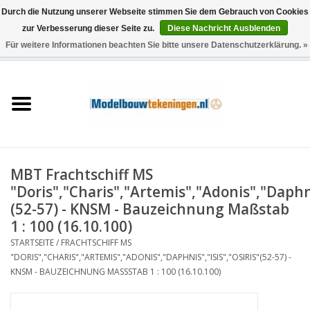
Durch die Nutzung unserer Webseite stimmen Sie dem Gebrauch von Cookies
zur Verbesserung dieser Seite zu.
Diese Nachricht Ausblenden
Für weitere Informationen beachten Sie bitte unsere Datenschutzerklärung. »
0 Artikel - €0,00
Startseite
Schiffe
Züge
MBT Frachtschiff MS
Holzbau
"Doris","Charis","Artemis","Adonis","Daphnis
(52-57) - KNSM - Bauzeichnung Maßstab
Landschaft
1 : 100 (16.10.100)
STARTSEITE
/
FRACHTSCHIFF MS
"DORIS","CHARIS","ARTEMIS","ADONIS","DAPHNIS","ISIS","OSIRIS"(52-57) -
Maschinen
KNSM - BAUZEICHNUNG MASSSTAB 1 : 100 (16.10.100)
Dokumentation