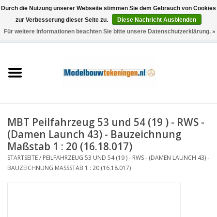
Durch die Nutzung unserer Webseite stimmen Sie dem Gebrauch von Cookies
zur Verbesserung dieser Seite zu.
Diese Nachricht Ausblenden
Für weitere Informationen beachten Sie bitte unsere Datenschutzerklärung. »
0 Artikel - €0,00
Startseite
Schiffe
Züge
MBT Peilfahrzeug 53 und 54 (19 ) - RWS -
Holzbau
(Damen Launch 43) - Bauzeichnung
Maßstab 1 : 20 (16.18.017)
Landschaft
STARTSEITE
/
PEILFAHRZEUG 53 UND 54 (19 ) - RWS - (DAMEN LAUNCH 43) -
BAUZEICHNUNG MASSSTAB 1 : 20 (16.18.017)
Maschinen
Dokumentation