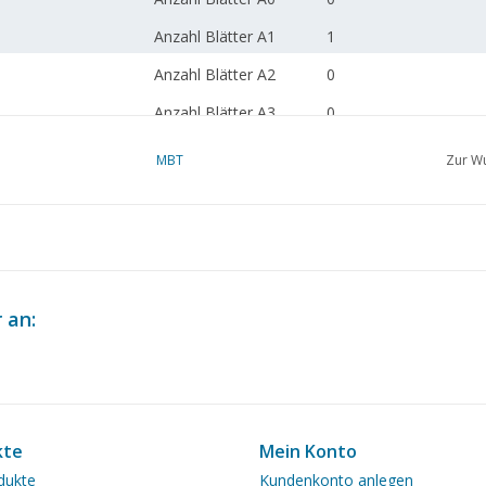
Anzahl Blätter A1
1
Anzahl Blätter A2
0
Anzahl Blätter A3
0
Anzahl Blätter A4
0
MBT
Zur Wu
Gesamtanzahl
2
Zeichnungsblätter
Anzahl Blätter A4 Text
0
Gewicht in Gramm
145
 an:
Besonderheiten
L.ü.A. 31 cm
Gebaut von Werft Hee
Anmerkungen
artek 1:4351
kte
Mein Konto
dukte
Kundenkonto anlegen