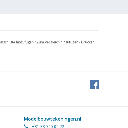
nschliste hinzufügen
/
Zum Vergleich hinzufügen
/
Drucken
rmans und Söhne, Hedel
Modelbouwtekeningen.nl
+31 33 720 02 72