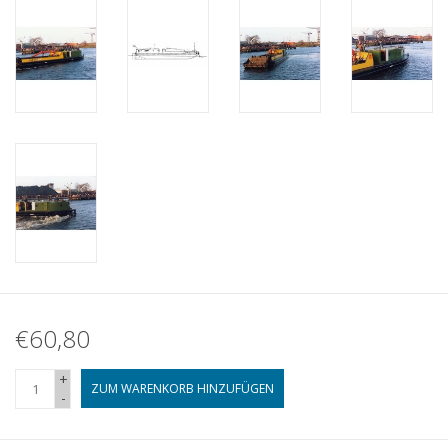
€60,80
+
ZUM WARENKORB HINZUFÜGEN
-