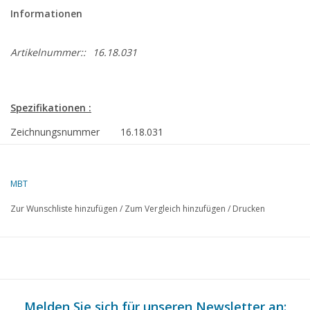
Informationen
Artikelnummer::
16.18.031
Spezifikationen :
Zeichnungsnummer
16.18.031
Beschreibung
Müllsammelboot SR 34, Dipl.-Ing. A.M. Pin
StadtreinigungÌ´Ì_ A'dam
MBT
Qualität
allgemeiner Plan
Zur Wunschliste hinzufügen
/
Zum Vergleich hinzufügen
/
Drucken
Schwierigkeitsgrad
Müllsammelboot SR 34, Dipl.-Ing. A.M. Pin
StadtreinigungÌ´Ì_ A'dam
Maßstab
1 : 20
Anzahl Blätter A00
0
Melden Sie sich für unseren Newsletter an: