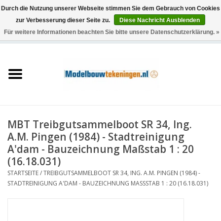
Durch die Nutzung unserer Webseite stimmen Sie dem Gebrauch von Cookies
zur Verbesserung dieser Seite zu.
Diese Nachricht Ausblenden
Für weitere Informationen beachten Sie bitte unsere Datenschutzerklärung. »
0 Artikel - €0,00
Startseite
Schiffe
Züge
MBT Treibgutsammelboot SR 34, Ing.
Holzbau
A.M. Pingen (1984) - Stadtreinigung
A'dam - Bauzeichnung Maßstab 1 : 20
Landschaft
(16.18.031)
STARTSEITE
/
TREIBGUTSAMMELBOOT SR 34, ING. A.M. PINGEN (1984) -
STADTREINIGUNG A'DAM - BAUZEICHNUNG MASSSTAB 1 : 20 (16.18.031)
Maschinen
Dokumentation