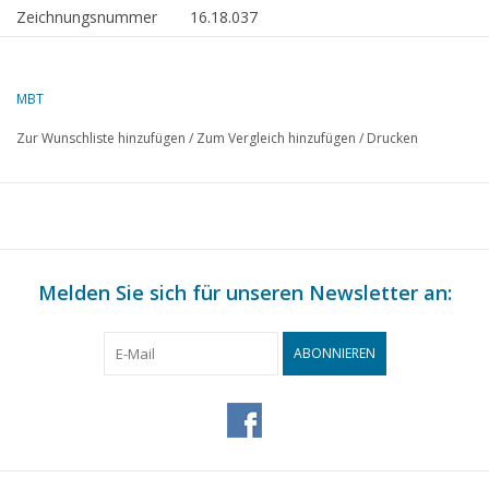
Zeichnungsnummer
16.18.037
Beschreibung
Direktionsfahrzeug ms Jan Blanken
(1960) - RWS
MBT
Qualität
allgemeiner Plan; Sp/Linien (1:20); 1 Foto
Zur Wunschliste hinzufügen
/
Zum Vergleich hinzufügen
/
Drucken
Schwierigkeitsgrad
D
Maßstab
1 : 50
Anzahl Blätter A00
0
Anzahl Blätter A0
1
Melden Sie sich für unseren Newsletter an:
Anzahl Blätter A1
1
Anzahl Blätter A2
0
ABONNIEREN
Anzahl Blätter A3
0
Anzahl Blätter A4
0
Gesamtzahl der
2