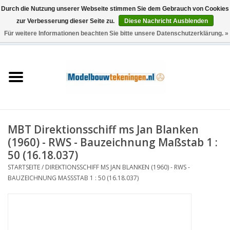
Durch die Nutzung unserer Webseite stimmen Sie dem Gebrauch von Cookies
zur Verbesserung dieser Seite zu.
Diese Nachricht Ausblenden
Für weitere Informationen beachten Sie bitte unsere Datenschutzerklärung. »
0 Artikel - €0,00
Startseite
Schiffe
Züge
MBT Direktionsschiff ms Jan Blanken
Holzbau
(1960) - RWS - Bauzeichnung Maßstab 1 :
50 (16.18.037)
Landschaft
STARTSEITE
/
DIREKTIONSSCHIFF MS JAN BLANKEN (1960) - RWS -
BAUZEICHNUNG MASSSTAB 1 : 50 (16.18.037)
Maschinen
Dokumentation