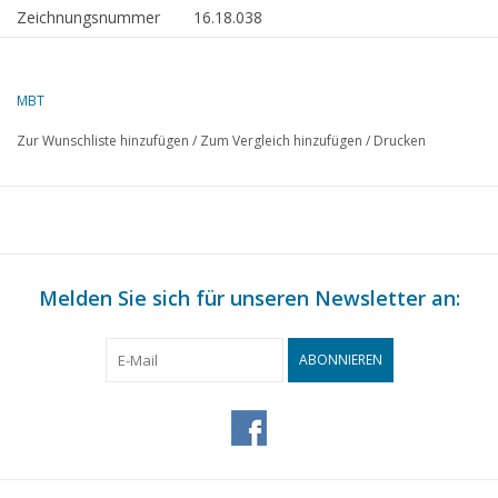
Zeichnungsnummer
16.18.038
Beschreibung
ms Maassluis (1959) -
Leuchtturmwärterschiff
MBT
Qualität
allgemeiner Plan; Spantenplan
Zur Wunschliste hinzufügen
/
Zum Vergleich hinzufügen
/
Drucken
Schwierigkeitsgrad
D
Maßstab
1 : 20
Anzahl Blätter A00
1
Anzahl Blätter A0
0
Melden Sie sich für unseren Newsletter an:
Anzahl Blätter A1
0
Anzahl Blätter A2
0
ABONNIEREN
Anzahl Blätter A3
0
Anzahl Blätter A4
0
Gesamtzahl der
1