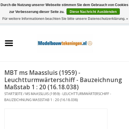
Durch die Nutzung unserer Webseite stimmen Sie dem Gebrauch von Cookies
zur Verbesserung dieser Seite zu.
Diese Nachricht Ausblenden
Für weitere Informationen beachten Sie bitte unsere Datenschutzerklärung. »
0 Artikel - €0,00
Startseite
Schiffe
Züge
MBT ms Maassluis (1959) -
Holzbau
Leuchtturmwärterschiff - Bauzeichnung
Maßstab 1 : 20 (16.18.038)
Landschaft
STARTSEITE
/
MS MAASSLUIS (1959) - LEUCHTTURMWÄRTERSCHIFF -
BAUZEICHNUNG MASSSTAB 1 : 20 (16.18.038)
Maschinen
Dokumentation