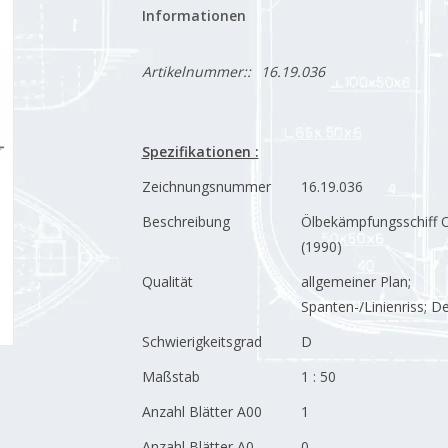
Informationen
Artikelnummer::
16.19.036
Spezifikationen :
Zeichnungsnummer
16.19.036
Beschreibung
Ölbekämpfungsschiff O
(1990)
Qualität
allgemeiner Plan;
Spanten-/Linienriss; De
Schwierigkeitsgrad
D
Maßstab
1 : 50
Anzahl Blätter A00
1
Anzahl Blätter A0
0