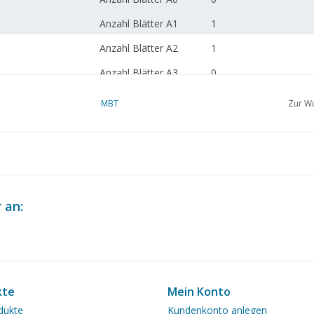
Anzahl Blätter A1
1
Anzahl Blätter A2
1
Anzahl Blätter A3
0
Anzahl Blätter A4
0
MBT
Zur Wu
Gesamtzahl der
3
Zeichnungsblätter
Anzahl A4-Textblätter
0
Gewicht in Gramm
145
 an:
Besonderheiten
l.o.a. 1:50 cm
Anmerkungen
artek 4457
kte
Mein Konto
dukte
Kundenkonto anlegen