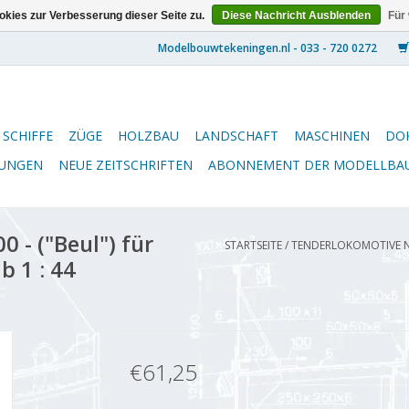
kies zur Verbesserung dieser Seite zu.
Diese Nachricht Ausblenden
Für
SCHIFFE
ZÜGE
HOLZBAU
LANDSCHAFT
MASCHINEN
DO
NUNGEN
NEUE ZEITSCHRIFTEN
ABONNEMENT DER MODELLBA
 - ("Beul") für
STARTSEITE
/
TENDERLOKOMOTIVE NS 
 1 : 44
€61,25