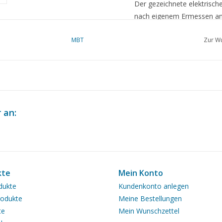
Der gezeichnete elektrisch
nach eigenem Ermessen an
MBT
Zur Wu
Im Jahrgang 1972 wurde ei
Modells beschrieben
Ì´Ì_
Anmerkungen
 an:
kte
Mein Konto
dukte
Kundenkonto anlegen
odukte
Meine Bestellungen
te
Mein Wunschzettel