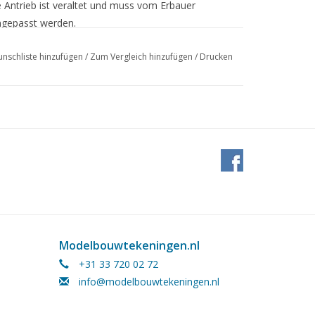
e Antrieb ist veraltet und muss vom Erbauer
gepasst werden.
nschliste hinzufügen
/
Zum Vergleich hinzufügen
/
Drucken
ne dampfbetriebene Ausführung dieses
Modelbouwtekeningen.nl
+31 33 720 02 72
info@modelbouwtekeningen.nl