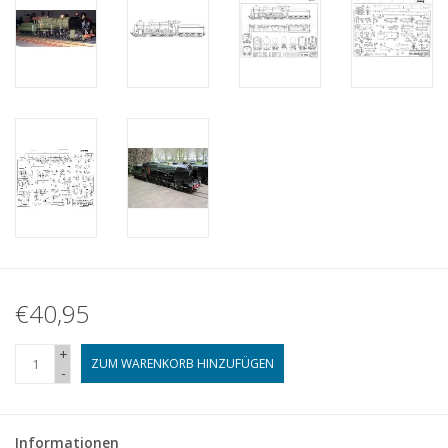
€40,95
+
ZUM WARENKORB HINZUFÜGEN
-
Informationen