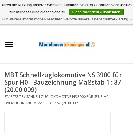
Durch die Nutzung unserer Webseite stimmen Sie dem Gebrauch von Cookies
zur Verbesserung dieser Seite zu.
Diese Nachricht Ausblenden
Für weitere Informationen beachten Sie bitte unsere Datenschutzerklärung. »
0 Artikel - €0,00
Startseite
Schiffe
Züge
MBT Schnellzuglokomotive NS 3900 für
Holzbau
Spur H0 - Bauzeichnung Maßstab 1 : 87
(20.00.009)
Landschaft
STARTSEITE
/
SCHNELLZUGLOKOMOTIVE NS 3900 FÜR SPUR H0 -
BAUZEICHNUNG MASSSTAB 1 : 87 (20.00.009)
Maschinen
Dokumentation