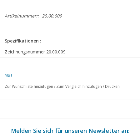
Artikelnummer::
20.00.009
Spezifikationen :
Zeichnungsnummer
20.00.009
Autor
G.J.Ì´Ì_Hendriks
Beschreibung
Schnellzuglokomotive NS 3900 für Spur H0
MBT
Qualität
vollständige Bauzeichnung mit recht vielen Deta
Zur Wunschliste hinzufügen
/
Zum Vergleich hinzufügen
/
Drucken
allgemeiner Plan (2:1) nicht bemaßt
Schwierigkeitsgrad
C
Maßstab
1 : 87
Anzahl Blätter A00
0
Melden Sie sich für unseren Newsletter an:
Anzahl Blätter A0
0