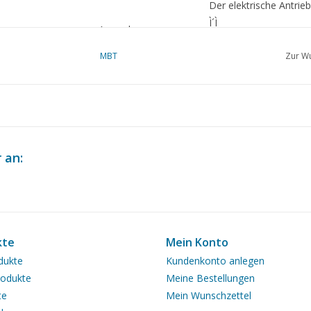
Der elektrische Antrieb
Ì´Ì_
Anmerkungen
MBT
Zur Wu
 an:
kte
Mein Konto
dukte
Kundenkonto anlegen
odukte
Meine Bestellungen
te
Mein Wunschzettel