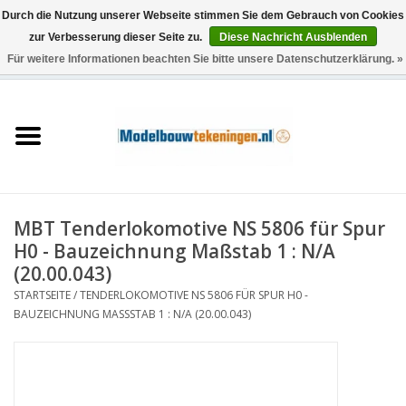
Durch die Nutzung unserer Webseite stimmen Sie dem Gebrauch von Cookies
zur Verbesserung dieser Seite zu.
Diese Nachricht Ausblenden
Für weitere Informationen beachten Sie bitte unsere Datenschutzerklärung. »
0 Artikel - €0,00
Startseite
Schiffe
Züge
MBT Tenderlokomotive NS 5806 für Spur
Holzbau
H0 - Bauzeichnung Maßstab 1 : N/A
(20.00.043)
Landschaft
STARTSEITE
/
TENDERLOKOMOTIVE NS 5806 FÜR SPUR H0 -
BAUZEICHNUNG MASSSTAB 1 : N/A (20.00.043)
Maschinen
Dokumentation