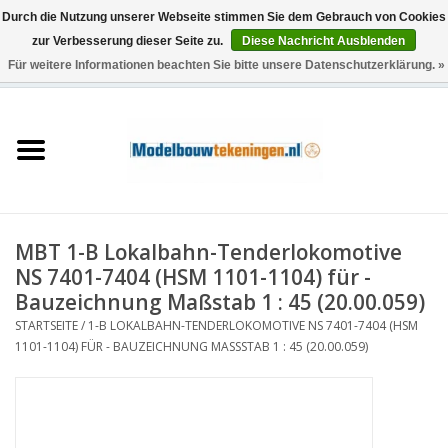
Durch die Nutzung unserer Webseite stimmen Sie dem Gebrauch von Cookies
zur Verbesserung dieser Seite zu.
Diese Nachricht Ausblenden
Für weitere Informationen beachten Sie bitte unsere Datenschutzerklärung. »
0 Artikel - €0,00
Startseite
Schiffe
Züge
MBT 1-B Lokalbahn-Tenderlokomotive
Holzbau
NS 7401-7404 (HSM 1101-1104) für -
Bauzeichnung Maßstab 1 : 45 (20.00.059)
Landschaft
STARTSEITE
/
1-B LOKALBAHN-TENDERLOKOMOTIVE NS 7401-7404 (HSM
1101-1104) FÜR - BAUZEICHNUNG MASSSTAB 1 : 45 (20.00.059)
Maschinen
Dokumentation