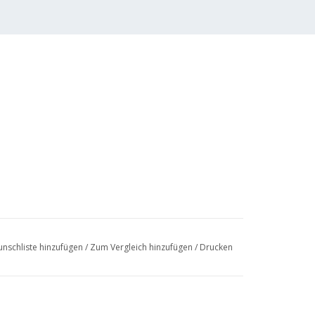
nschliste hinzufügen
/
Zum Vergleich hinzufügen
/
Drucken
erens Nr. 30