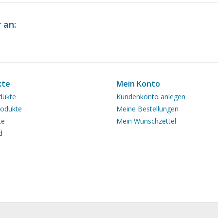
 an:
kte
Mein Konto
dukte
Kundenkonto anlegen
odukte
Meine Bestellungen
te
Mein Wunschzettel
d