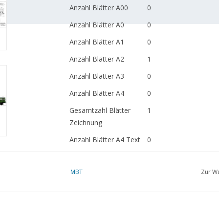
Anzahl Blätter A00
0
Anzahl Blätter A0
0
Anzahl Blätter A1
0
Anzahl Blätter A2
1
Anzahl Blätter A3
0
Anzahl Blätter A4
0
Gesamtzahl Blätter
1
Zeichnung
Anzahl Blätter A4 Text
0
Gewicht in Gramm
45
MBT
Zur Wu
Besonderheiten
urspr. Zeichnungsnr. D
Ì´Ì_
Anmerkungen