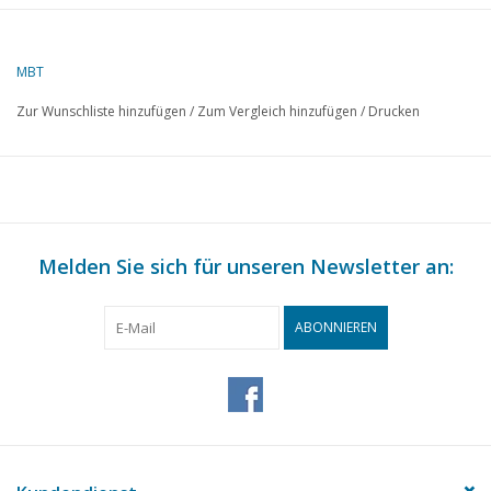
Autor
W.C. Verboom
MBT
Beschreibung
HSM Wasserwagen 526 für Spur 0
Zur Wunschliste hinzufügen
/
Zum Vergleich hinzufügen
/
Drucken
Qualität
Maßskizze mit Hauptabmessungen
Prototyp
Schwierigkeitsgrad
B
Maßstab
1 : 45
Anzahl Blätter A00
0
Melden Sie sich für unseren Newsletter an:
Anzahl Blätter A0
0
ABONNIEREN
Anzahl Blätter A1
0
Anzahl Blätter A2
0
Anzahl Blätter A3
0
Anzahl Blätter A4
1