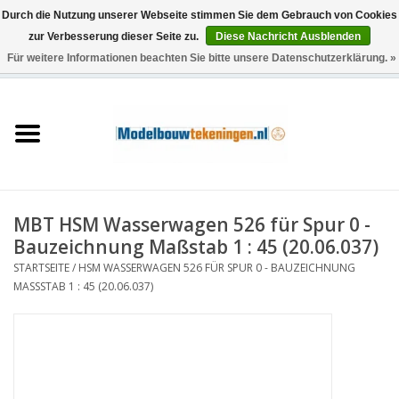
Durch die Nutzung unserer Webseite stimmen Sie dem Gebrauch von Cookies
zur Verbesserung dieser Seite zu.
Diese Nachricht Ausblenden
Für weitere Informationen beachten Sie bitte unsere Datenschutzerklärung. »
0 Artikel - €0,00
Startseite
Schiffe
Züge
MBT HSM Wasserwagen 526 für Spur 0 -
Holzbau
Bauzeichnung Maßstab 1 : 45 (20.06.037)
STARTSEITE
/
HSM WASSERWAGEN 526 FÜR SPUR 0 - BAUZEICHNUNG
Landschaft
MASSSTAB 1 : 45 (20.06.037)
Maschinen
Dokumentation