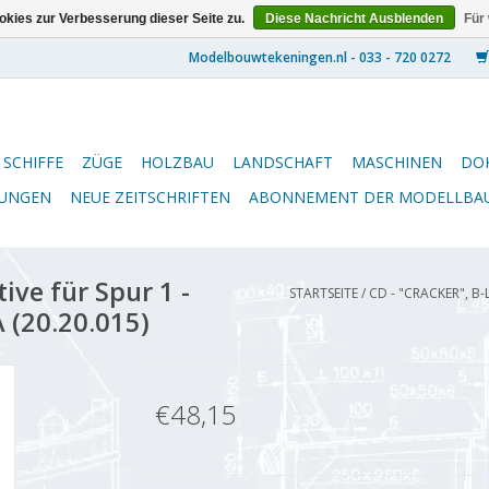
kies zur Verbesserung dieser Seite zu.
Diese Nachricht Ausblenden
Für
SCHIFFE
ZÜGE
HOLZBAU
LANDSCHAFT
MASCHINEN
DO
NUNGEN
NEUE ZEITSCHRIFTEN
ABONNEMENT DER MODELLBA
ive für Spur 1 -
STARTSEITE
/
CD - "CRACKER", B
 (20.20.015)
€48,15