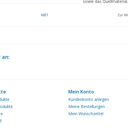
sowie das Quellmaterial.
MBT
Zur Wu
dM 5/2013
Kopie Artikel: 22.20.015
Anmerkungen
 an:
kte
Mein Konto
dukte
Kundenkonto anlegen
odukte
Meine Bestellungen
te
Mein Wunschzettel
d