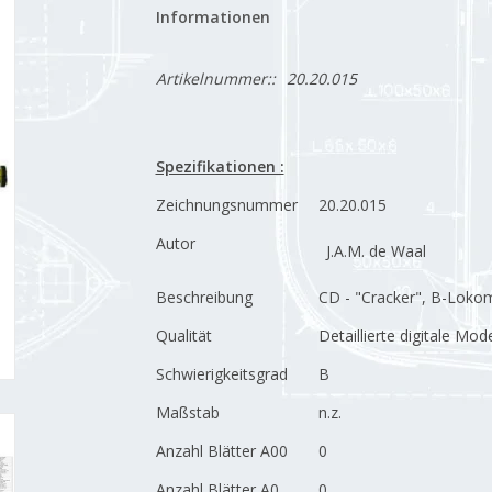
Informationen
Artikelnummer::
20.20.015
Spezifikationen :
Zeichnungsnummer
20.20.015
Autor
J.A.M. de Waal
Beschreibung
CD - "Cracker", B-Lokom
Qualität
Detaillierte digitale Mo
Schwierigkeitsgrad
B
Maßstab
n.z.
Anzahl Blätter A00
0
Anzahl Blätter A0
0