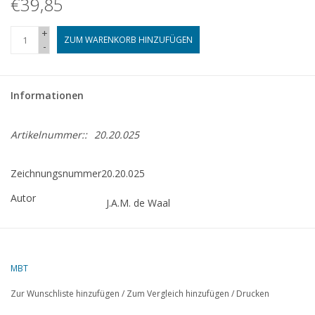
€39,85
Zeitschriften
+
ZUM WARENKORB HINZUFÜGEN
-
Neue Zeichnungen
Informationen
NEUE ZEITSCHRIFTEN
Artikelnummer::
20.20.025
ABONNEMENT DER
MODELLBAUER
Zeichnungsnummer
20.20.025
Autor
J.A.M. de Waal
Baubeschreibungen
Beschreibung
CD - "Ajax", eine einfache B-Lokomotive für S
Schwierigkeitsgrad
B
MBT
Qualität
eine detaillierte Modellbauzeichnung
Zur Wunschliste hinzufügen
/
Zum Vergleich hinzufügen
/
Drucken
Maßstab
1 : 32