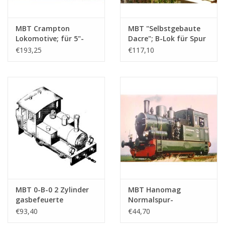
MBT Crampton
MBT "Selbstgebaute
Lokomotive; für 5"-
Dacre"; B-Lok für Spur
Spur (127 mm) -
0 oder Spur 1 -
€193,25
€117,10
Bauzeichnung
Bauzeichnung
Maßstab 1 : 11.5
Maßstab 1 : 19
(20.20.005)
(20.20.006)
MBT 0-B-0 2 Zylinder
MBT Hanomag
gasbefeuerte
Normalspur-
Lokomotive für Spur 1
Trambahnlokomotive
€93,40
€44,70
- Bauzeichnung
LTM 30; in