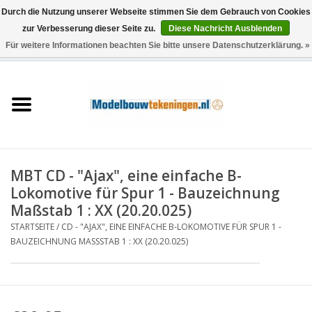
Durch die Nutzung unserer Webseite stimmen Sie dem Gebrauch von Cookies
zur Verbesserung dieser Seite zu.
Diese Nachricht Ausblenden
Für weitere Informationen beachten Sie bitte unsere Datenschutzerklärung. »
0 Artikel - €0,00
Startseite
Schiffe
Züge
MBT CD - "Ajax", eine einfache B-
Holzbau
Lokomotive für Spur 1 - Bauzeichnung
Maßstab 1 : XX (20.20.025)
Landschaft
STARTSEITE
/
CD - "AJAX", EINE EINFACHE B-LOKOMOTIVE FÜR SPUR 1 -
BAUZEICHNUNG MASSSTAB 1 : XX (20.20.025)
Maschinen
Dokumentation