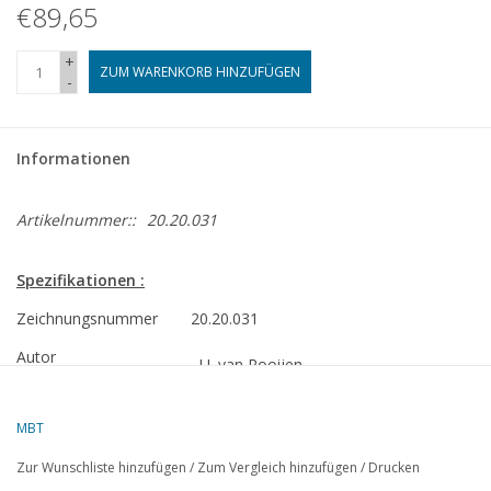
€89,65
+
ZUM WARENKORB HINZUFÜGEN
-
Informationen
Artikelnummer::
20.20.031
Spezifikationen :
Zeichnungsnummer
20.20.031
Autor
J.J. van Rooijen
Beschreibung
2-B Personen-Tenderlokomotive SS 650; f
MBT
(45 mm)
Zur Wunschliste hinzufügen
/
Zum Vergleich hinzufügen
/
Drucken
Qualität