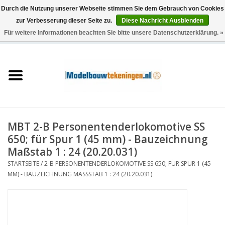
Durch die Nutzung unserer Webseite stimmen Sie dem Gebrauch von Cookies
zur Verbesserung dieser Seite zu.
Diese Nachricht Ausblenden
Für weitere Informationen beachten Sie bitte unsere Datenschutzerklärung. »
0 Artikel - €0,00
Startseite
Schiffe
Züge
MBT 2-B Personentenderlokomotive SS
Holzbau
650; für Spur 1 (45 mm) - Bauzeichnung
Maßstab 1 : 24 (20.20.031)
Landschaft
STARTSEITE
/
2-B PERSONENTENDERLOKOMOTIVE SS 650; FÜR SPUR 1 (45
MM) - BAUZEICHNUNG MASSSTAB 1 : 24 (20.20.031)
Maschinen
Dokumentation