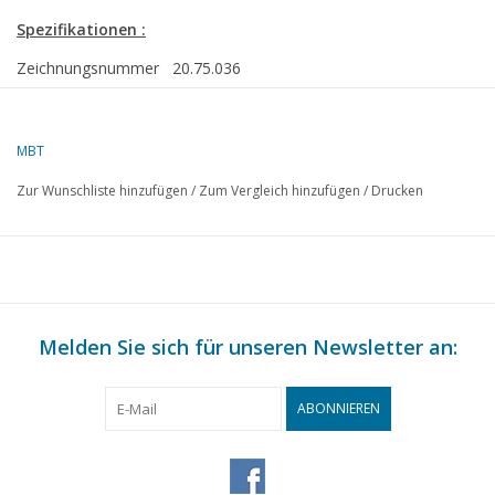
Spezifikationen :
Zeichnungsnummer
20.75.036
Autor
J.F. Smit
MBT
Beschreibung
Straßenbahn Zutphen-Emmerik, gemischter
ehemals B1,3,4 (Pennock, 1902)
Zur Wunschliste hinzufügen
/
Zum Vergleich hinzufügen
/
Drucken
Qualität
detaillierte Maßskizze mit Prototypmaßen
Schwierigkeitsgrad
C
Maßstab
1 : 32
Anzahl Blätter A00
0
Melden Sie sich für unseren Newsletter an:
Anzahl Blätter A0
0
ABONNIEREN
Anzahl Blätter A1
0
Anzahl Blätter A2
1