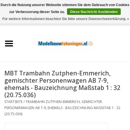
Durch die Nutzung unserer Webseite stimmen Sie dem Gebrauch von Cookies
zur Verbesserung dieser Seite zu.
Diese Nachricht Ausblenden
Für weitere Informationen beachten Sie bitte unsere Datenschutzerklärung. »
0 Artikel - €0,00
Startseite
Schiffe
Züge
MBT Trambahn Zutphen-Emmerich,
Holzbau
gemischter Personenwagen AB 7-9,
ehemals - Bauzeichnung Maßstab 1 : 32
Landschaft
(20.75.036)
STARTSEITE
/
TRAMBAHN ZUTPHEN-EMMERICH, GEMISCHTER
PERSONENWAGEN AB 7-9, EHEMALS - BAUZEICHNUNG MASSSTAB 1 : 32 (
Maschinen
20.75.036)
Dokumentation