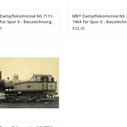
Dampflokomotive NS 7111-
MBT Dampflokomotive NS 
für Spur 0 - Bauzeichnung
7404 für Spur 0 - Bauzeich
ab 1 : 40 (29.00.107)
Maßstab 1 : 40 (29.00.108)
5
€20,45
mpflokomotive NS 8726 - 8740 für
 0 - Bauzeichnung Maßstab 1 : 40
(29.00.111)
UM WARENKORB HINZUFÜGEN