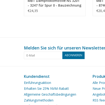
MBT Dampflokomotive NS 3201
MBT 
- 3247 für Spur 0 - Bauzeichnung
- 874
Maßstab 1 : 40 (29.00.110)
Maßst
€24,35
€20,4
Melden Sie sich für unseren Newsletter
ABONNIEREN
Kundendienst
Produ
Einführungsaktion
Alle Pro
Erhalten Sie 25% NVM-Rabatt
Neue Pr
Allgemeine Geschäftsbedingungen
Angebo
Zahlungsmethoden
RSS fee