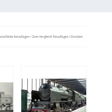
nschliste hinzufügen
/
Zum Vergleich hinzufügen
/
Drucken
26 für
MBT Dampflokomotive NS 6301-6322 für
 : 40
Spur 0 - Bauzeichnung Maßstab 1 : 40
(29.00.105)
EN
ZUM WARENKORB HINZUFÜGEN