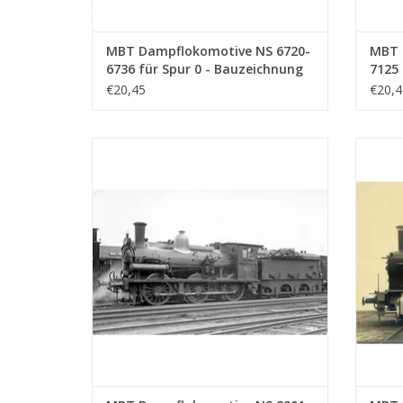
MBT Dampflokomotive NS 6720-
MBT 
6736 für Spur 0 - Bauzeichnung
7125 
Maßstab 1 : 40 (29.00.106)
Maßst
€20,45
€20,4
MBT Dampflokomotive NS 3201 - 3247 für
MBT Da
Spur 0 - Bauzeichnung Maßstab 1 : 40
Spur
(29.00.110)
ZUM WARENKORB HINZUFÜGEN
Z