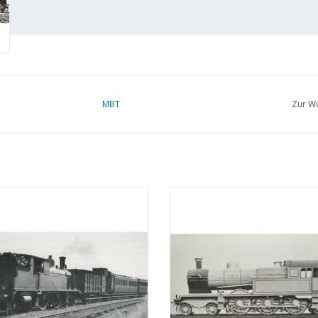
MBT
Zur Wu
ampflokomotive NS 5806-5812 für
MBT Dampflokomotive NS 6001-60
 0 - Bauzeichnung Maßstab 1 : 40
Spur 0 - Bauzeichnung Maßstab 1
(29.00.103)
(29.00.104)
UM WARENKORB HINZUFÜGEN
ZUM WARENKORB HINZUFÜG