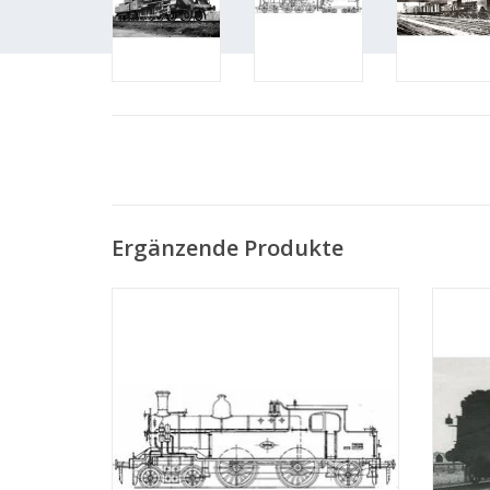
Ergänzende Produkte
MBT Dampflokomotive NS 57-1-5707 für
MBT D
Spur 0 - Bauzeichnung Maßstab 1 : 40
Spur
(29.00.102)
ZUM WARENKORB HINZUFÜGEN
Z