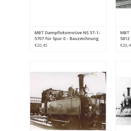
MBT Dampflokomotive NS 57-1-
MBT 
5707 für Spur 0 - Bauzeichnung
5812 
Maßstab 1 : 40 (29.00.102)
Maßst
€20,45
€20,4
MBT Dampflokomotive NS 6720-6736 für
MBT D
Spur 0 - Bauzeichnung Maßstab 1 : 40
Spur
(29.00.106)
ZUM WARENKORB HINZUFÜGEN
Z