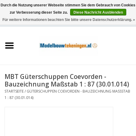
Durch die Nutzung unserer Webseite stimmen Sie dem Gebrauch von Cookies
zur Verbesserung dieser Seite zu.
Diese Nachricht Ausblenden
Für weitere Informationen beachten Sie bitte unsere Datenschutzerklärung. »
0 Artikel - €0,00
Startseite
Schiffe
Züge
MBT Güterschuppen Coevorden -
Holzbau
Bauzeichnung Maßstab 1 : 87 (30.01.014)
STARTSEITE
/
GÜTERSCHUPPEN COEVORDEN - BAUZEICHNUNG MASSSTAB 1
Landschaft
: 87 (30.01.014)
Maschinen
Dokumentation