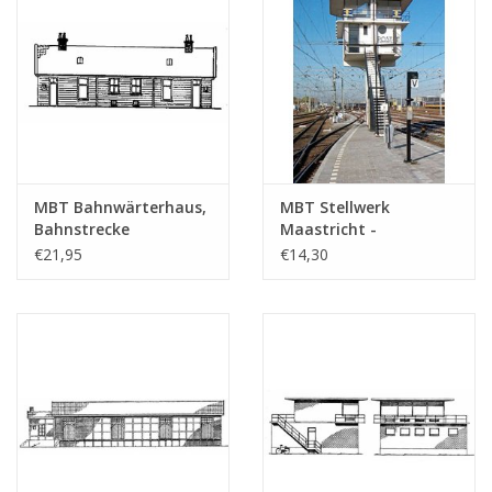
MBT Bahnwärterhaus,
MBT Stellwerk
Bahnstrecke
Maastricht -
Amsterdam-Haarlem -
Bauzeichnung
€21,95
€14,30
Bauzeichnung
Maßstab 1 : 87
Maßstab 1 : 87
(30.01.006)
(30.01.005)