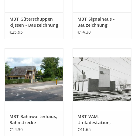
MBT Güterschuppen
MBT Signalhaus -
Rijssen - Bauzeichnung
Bauzeichnung
Maßstab 1 : 87
Maßstab 1 : 87
€25,95
€14,30
(30.01.007)
(30.01.008)
MBT Bahnwärterhaus,
MBT VAM-
Bahnstrecke
Umladestation,
Apeldoorn - Hengelo -
Delft/Schiedam -
€14,30
€41,65
Bauzeichnung
Bauzeichnung