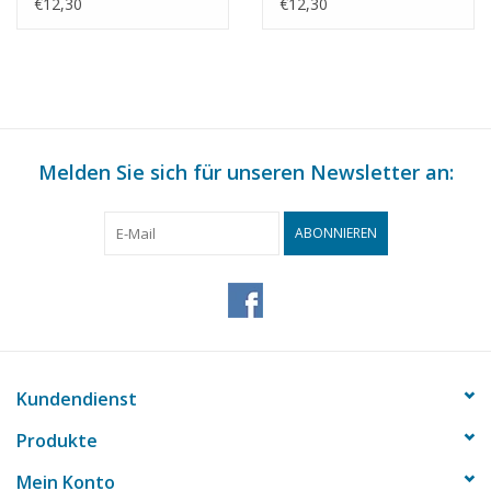
Bauzeichnung
Bauzeichnung
€12,30
€12,30
Maßstab 1 : 87
Maßstab 1 : 87
(30.01.011)
(30.01.012)
Melden Sie sich für unseren Newsletter an:
ABONNIEREN
Kundendienst
Produkte
Mein Konto