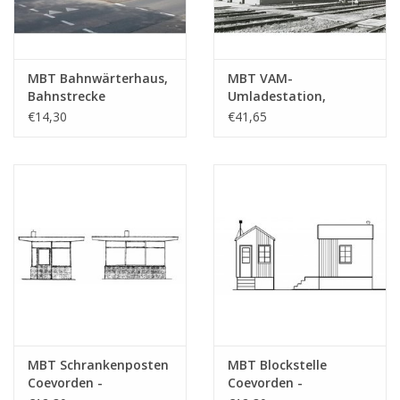
MBT Bahnwärterhaus,
MBT VAM-
Bahnstrecke
Umladestation,
Apeldoorn - Hengelo -
Delft/Schiedam -
€14,30
€41,65
Bauzeichnung
Bauzeichnung
Maßstab 1 : 87
Maßstab 1 : 87
(30.01.009)
(30.01.010)
MBT Schrankenposten
MBT Blockstelle
Coevorden -
Coevorden -