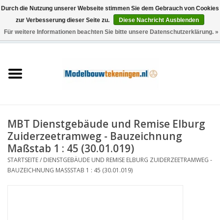
Durch die Nutzung unserer Webseite stimmen Sie dem Gebrauch von Cookies
zur Verbesserung dieser Seite zu.
Diese Nachricht Ausblenden
Für weitere Informationen beachten Sie bitte unsere Datenschutzerklärung. »
0 Artikel - €0,00
Startseite
Schiffe
Züge
MBT Dienstgebäude und Remise Elburg
Holzbau
Zuiderzeetramweg - Bauzeichnung
Maßstab 1 : 45 (30.01.019)
Landschaft
STARTSEITE
/
DIENSTGEBÄUDE UND REMISE ELBURG ZUIDERZEETRAMWEG -
BAUZEICHNUNG MASSSTAB 1 : 45 (30.01.019)
Maschinen
Dokumentation