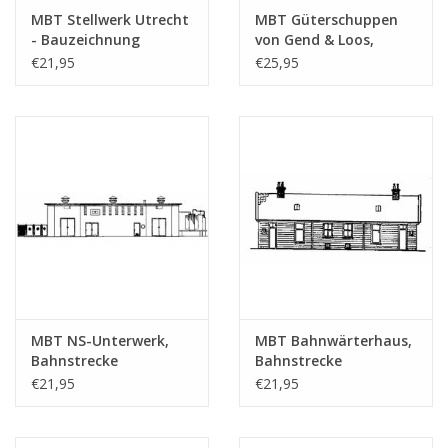
MBT Stellwerk Utrecht
MBT Güterschuppen
Gesamtzahl der
1
- Bauzeichnung
von Gend & Loos,
Zeichnungsblätter
Maßstab 1 : 87
Vlissingen -
€21,95
€25,95
(30.01.001)
Bauzeichnung
Anzahl Blätter A4 Text
0
Maßstab 1 : 87
(30.01.003)
Gewicht in Gramm
65
Ì´Ì_
Besonderheiten
Ì´Ì_
Anmerkungen
MBT NS-Unterwerk,
MBT Bahnwärterhaus,
Bahnstrecke
Bahnstrecke
Alkmaar/Den Helder -
Amsterdam-Haarlem -
€21,95
€21,95
Bauzeichnung
Bauzeichnung
Maßstab 1 : 87
Maßstab 1 : 87
(30.01.004)
(30.01.005)