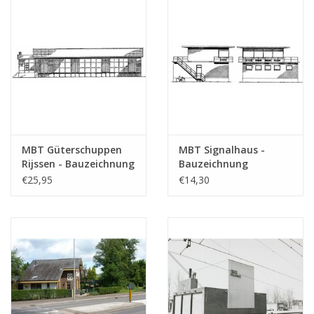
MBT Güterschuppen
MBT Signalhaus -
Rijssen - Bauzeichnung
Bauzeichnung
Maßstab 1 : 87
Maßstab 1 : 87
€25,95
€14,30
(30.01.007)
(30.01.008)