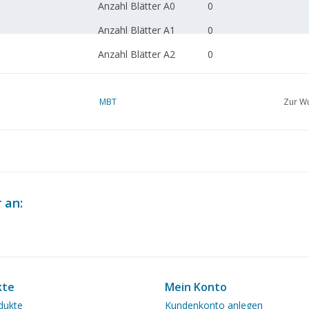
Anzahl Blätter A0
0
Anzahl Blätter A1
0
Anzahl Blätter A2
0
Anzahl Blätter A3
0
Anzahl Blätter A4
MBT
1
Zur Wu
Gesamtzahl der
1
Zeichnungsblätter
Anzahl Blätter A4 Text
0
Gewicht in Gramm
30
 an:
Besonderheiten
Anmerkungen
kte
Mein Konto
dukte
Kundenkonto anlegen