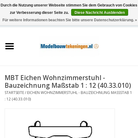
Durch die Nutzung unserer Webseite stimmen Sie dem Gebrauch von Cookies
zur Verbesserung dieser Seite zu.
Diese Nachricht Ausblenden
Für weitere Informationen beachten Sie bitte unsere Datenschutzerklärung. »
0 Artikel - €0,00
Startseite
Schiffe
Züge
MBT Eichen Wohnzimmerstuhl -
Holzbau
Bauzeichnung Maßstab 1 : 12 (40.33.010)
STARTSEITE
/
EICHEN WOHNZIMMERSTUHL - BAUZEICHNUNG MASSSTAB 1 :
Landschaft
12 (40.33.010)
Maschinen
Dokumentation