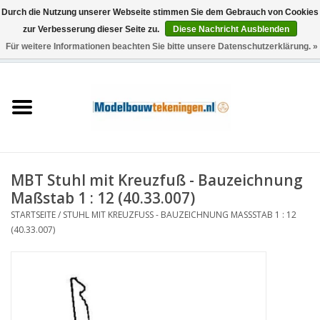
Durch die Nutzung unserer Webseite stimmen Sie dem Gebrauch von Cookies
zur Verbesserung dieser Seite zu.
Diese Nachricht Ausblenden
Für weitere Informationen beachten Sie bitte unsere Datenschutzerklärung. »
0 Artikel - €0,00
Startseite
Schiffe
Züge
MBT Stuhl mit Kreuzfuß - Bauzeichnung
Holzbau
Maßstab 1 : 12 (40.33.007)
STARTSEITE
/
STUHL MIT KREUZFUSS - BAUZEICHNUNG MASSSTAB 1 : 12 (4
Landschaft
0.33.007)
Maschinen
Dokumentation