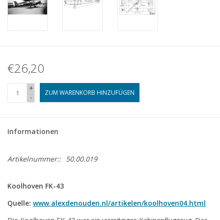
€26,20
+
ZUM WARENKORB HINZUFÜGEN
-
Informationen
Artikelnummer::
50.00.019
Koolhoven FK-43
Quelle:
www.alexdenouden.nl/artikelen/koolhoven04.html