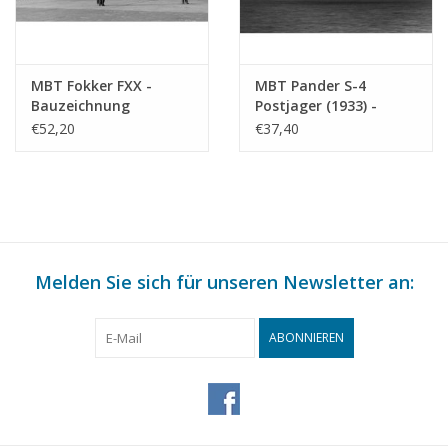
Ì´Ì_
Anmerkungen
MBT Fokker FXX -
MBT Pander S-4
Bauzeichnung
Postjager (1933) -
Maßstab 1 : 30
Bauzeichnung
€52,20
€37,40
(50.00.009)
Maßstab 1 : 35
(50.00.011)
Melden Sie sich für unseren Newsletter an:
ABONNIEREN