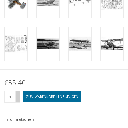
€35,40
+
ZUM WARENKORB HINZUFÜGEN
-
Informationen