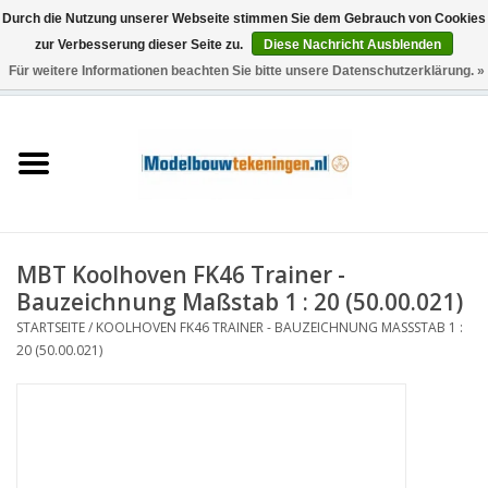
Durch die Nutzung unserer Webseite stimmen Sie dem Gebrauch von Cookies
zur Verbesserung dieser Seite zu.
Diese Nachricht Ausblenden
Für weitere Informationen beachten Sie bitte unsere Datenschutzerklärung. »
0 Artikel - €0,00
Startseite
Schiffe
Züge
MBT Koolhoven FK46 Trainer -
Holzbau
Bauzeichnung Maßstab 1 : 20 (50.00.021)
STARTSEITE
/
KOOLHOVEN FK46 TRAINER - BAUZEICHNUNG MASSSTAB 1 : 2
Landschaft
0 (50.00.021)
Maschinen
Dokumentation