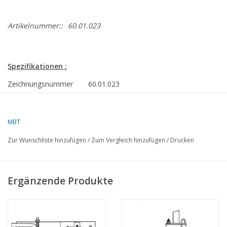
Artikelnummer::
60.01.023
Spezifikationen :
Zeichnungsnummer
60.01.023
Autor
G.J. Nijkamp
MBT
Beschreibung
horizontale Dampfmasch. Genjo
Zur Wunschliste hinzufügen
/
Zum Vergleich hinzufügen
/
Drucken
Qualität
Schwierigkeitsgrad
C
Ergänzende Produkte
Maßstab
Anzahl Blätter A00
0
Anzahl Blätter A0
0