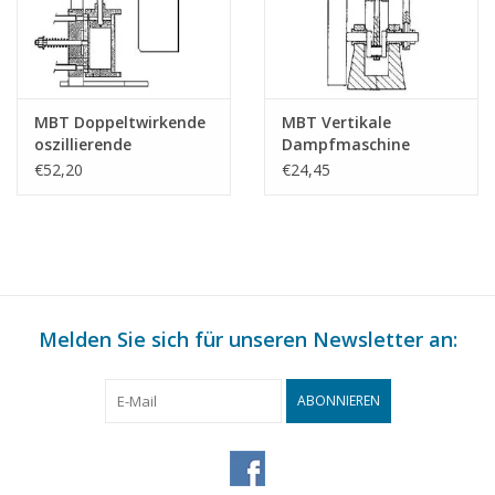
MBT Doppeltwirkende
MBT Vertikale
oszillierende
Dampfmaschine
Dampfmaschine für
"Krekel" -
€52,20
€24,45
Raddampfer -
Bauzeichnung
Bauzeichnung
Maßstab 1 : N/A
Maßstab 1 : N/A
(60.01.011)
(60.01.009)
Melden Sie sich für unseren Newsletter an:
ABONNIEREN