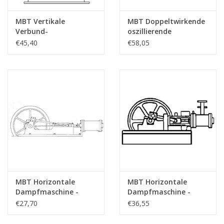
MBT Vertikale
MBT Doppeltwirkende
Verbund-
oszillierende
Schiffsdampfmaschine
Dampfmaschine inkl.
€45,40
€58,05
-
horiz. Kessel -
Konstruktionszeichnung
Bauzeichnung
Maßstab 1 : N/A
Maßstab 1 : N/A
(60.01.003)
(60.01.004)
MBT Horizontale
MBT Horizontale
Dampfmaschine -
Dampfmaschine -
Bauzeichnung
Konstruktionszeichnung
€27,70
€36,55
Maßstab 1 : N/A
Maßstab 1 : N/A
(60.01.005)
(60.01.006)