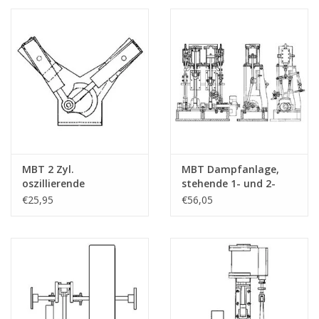
MBT 2 Zyl.
MBT Dampfanlage,
oszillierende
stehende 1- und 2-
Dampfmaschine in V-
Zylindermaschine mit
€25,95
€56,05
Form - Bauzeichnung
Kessel und
Maßstab 1 : N/A
Hilfsausrüstung -
(60.01.007)
Bauzeichnung
Maßstab 1 : N/A
(60.01.008)