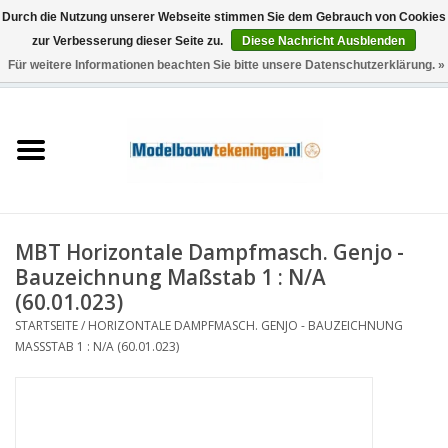
Durch die Nutzung unserer Webseite stimmen Sie dem Gebrauch von Cookies
zur Verbesserung dieser Seite zu.
Diese Nachricht Ausblenden
Für weitere Informationen beachten Sie bitte unsere Datenschutzerklärung. »
0 Artikel - €0,00
Startseite
Schiffe
Züge
MBT Horizontale Dampfmasch. Genjo -
Holzbau
Bauzeichnung Maßstab 1 : N/A
(60.01.023)
Landschaft
STARTSEITE
/
HORIZONTALE DAMPFMASCH. GENJO - BAUZEICHNUNG
MASSSTAB 1 : N/A (60.01.023)
Maschinen
Dokumentation