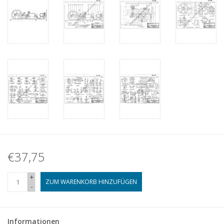
€37,75
+
ZUM WARENKORB HINZUFÜGEN
-
Informationen