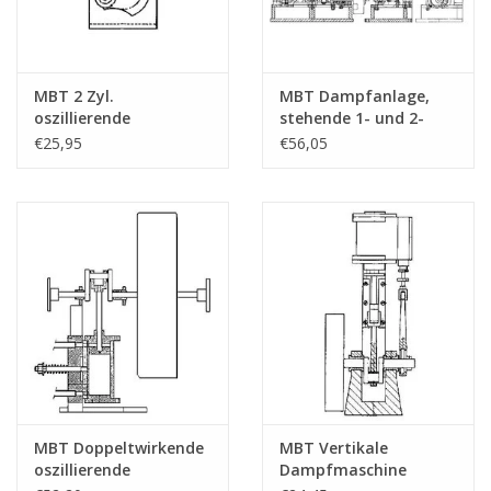
MBT 2 Zyl.
MBT Dampfanlage,
oszillierende
stehende 1- und 2-
Dampfmaschine in V-
Zylindermaschine mit
€25,95
€56,05
Form - Bauzeichnung
Kessel und
Maßstab 1 : N/A
Hilfsausrüstung -
(60.01.007)
Bauzeichnung
Maßstab 1 : N/A
(60.01.008)
MBT Doppeltwirkende
MBT Vertikale
oszillierende
Dampfmaschine