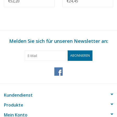
Dampfmaschine für
"Krekel" -
€52,20
€24,45
Raddampfer -
Bauzeichnung
Bauzeichnung
Maßstab 1 : N/A
Maßstab 1 : N/A
(60.01.011)
(60.01.009)
Melden Sie sich für unseren Newsletter an:
ABONNIEREN
Kundendienst
Produkte
Mein Konto