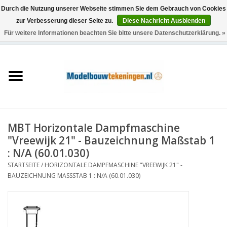
Durch die Nutzung unserer Webseite stimmen Sie dem Gebrauch von Cookies
zur Verbesserung dieser Seite zu.
Diese Nachricht Ausblenden
Für weitere Informationen beachten Sie bitte unsere Datenschutzerklärung. »
0 Artikel - €0,00
Startseite
Schiffe
Züge
MBT Horizontale Dampfmaschine
Holzbau
"Vreewijk 21" - Bauzeichnung Maßstab 1
: N/A (60.01.030)
Landschaft
STARTSEITE
/
HORIZONTALE DAMPFMASCHINE "VREEWIJK 21" -
BAUZEICHNUNG MASSSTAB 1 : N/A (60.01.030)
Maschinen
Dokumentation