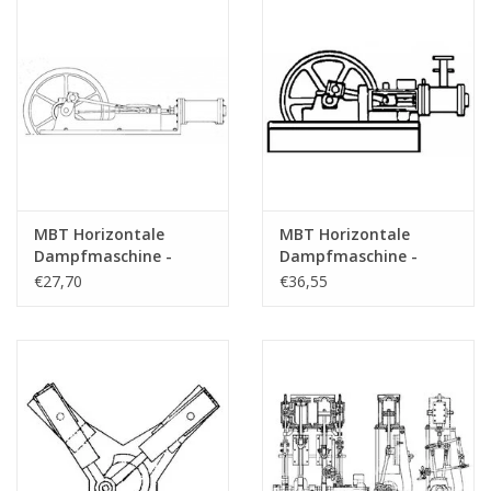
(60.01.003)
(60.01.004)
MBT Horizontale
MBT Horizontale
Dampfmaschine -
Dampfmaschine -
Bauzeichnung
Konstruktionszeichnung
€27,70
€36,55
Maßstab 1 : N/A
Maßstab 1 : N/A
(60.01.005)
(60.01.006)