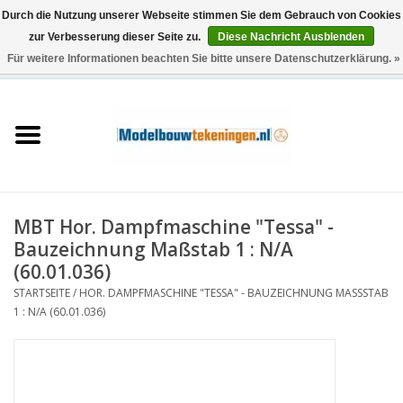
Durch die Nutzung unserer Webseite stimmen Sie dem Gebrauch von Cookies
zur Verbesserung dieser Seite zu.
Diese Nachricht Ausblenden
Für weitere Informationen beachten Sie bitte unsere Datenschutzerklärung. »
0 Artikel - €0,00
Startseite
Schiffe
Züge
MBT Hor. Dampfmaschine "Tessa" -
Holzbau
Bauzeichnung Maßstab 1 : N/A
(60.01.036)
Landschaft
STARTSEITE
/
HOR. DAMPFMASCHINE "TESSA" - BAUZEICHNUNG MASSSTAB 1
: N/A (60.01.036)
Maschinen
Dokumentation