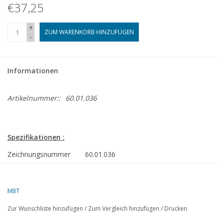
€37,25
+
ZUM WARENKORB HINZUFÜGEN
-
Informationen
Artikelnummer::
60.01.036
Spezifikationen :
Zeichnungsnummer
60.01.036
Autor
B.H.M. Loring
Beschreibung
hor. Dampfmaschine "Tessa"
MBT
Qualität
Zur Wunschliste hinzufügen
/
Zum Vergleich hinzufügen
/
Drucken