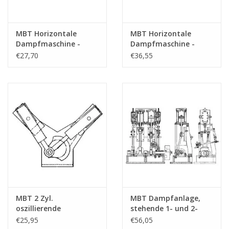
MBT Horizontale
MBT Horizontale
Dampfmaschine -
Dampfmaschine -
Bauzeichnung
Konstruktionszeichnung
€27,70
€36,55
Maßstab 1 : N/A
Maßstab 1 : N/A
(60.01.005)
(60.01.006)
MBT 2 Zyl.
MBT Dampfanlage,
oszillierende
stehende 1- und 2-
Dampfmaschine in V-
Zylindermaschine mit
€25,95
€56,05
Form - Bauzeichnung
Kessel und