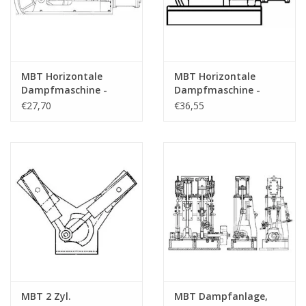
MBT Horizontale
MBT Horizontale
Dampfmaschine -
Dampfmaschine -
Bauzeichnung
Konstruktionszeichnung
€27,70
€36,55
Maßstab 1 : N/A
Maßstab 1 : N/A
(60.01.005)
(60.01.006)
MBT 2 Zyl.
MBT Dampfanlage,