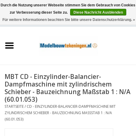
Durch die Nutzung unserer Webseite stimmen Sie dem Gebrauch von Cookies
zur Verbesserung dieser Seite zu.
Diese Nachricht Ausblenden
Für weitere Informationen beachten Sie bitte unsere Datenschutzerklärung. »
0 Artikel - €0,00
Startseite
Schiffe
Züge
MBT CD - Einzylinder-Balancier-
Holzbau
Dampfmaschine mit zylindrischem
Schieber - Bauzeichnung Maßstab 1 : N/A
Landschaft
(60.01.053)
STARTSEITE
/
CD - EINZYLINDER-BALANCIER-DAMPFMASCHINE MIT
ZYLINDRISCHEM SCHIEBER - BAUZEICHNUNG MASSSTAB 1 : N/A (
Maschinen
60.01.053)
Dokumentation