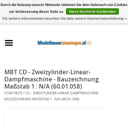
Durch die Nutzung unserer Webseite stimmen Sie dem Gebrauch von Cookies
zur Verbesserung dieser Seite zu.
Diese Nachricht Ausblenden
Für weitere Informationen beachten Sie bitte unsere Datenschutzerklärung. »
0 Artikel - €0,00
Startseite
Schiffe
Züge
MBT CD - Zweizylinder-Linear-
Holzbau
Dampfmaschine - Bauzeichnung
Maßstab 1 : N/A (60.01.058)
Landschaft
STARTSEITE
/
CD - ZWEIZYLINDER-LINEAR-DAMPFMASCHINE -
BAUZEICHNUNG MASSSTAB 1 : N/A (60.01.058)
Maschinen
Dokumentation