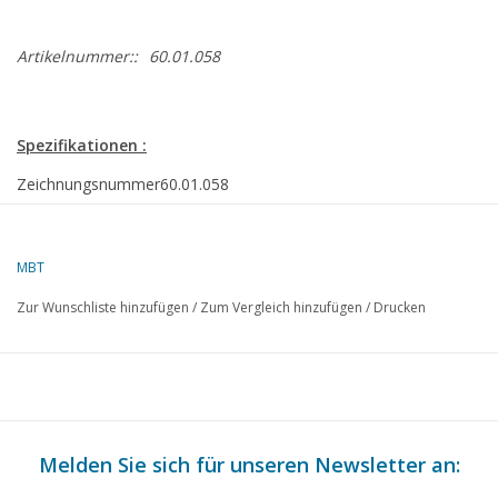
Artikelnummer::
60.01.058
Spezifikationen :
Zeichnungsnummer
60.01.058
Autor
J.A.M. de Waal
MBT
Beschreibung
CD - Zweizylinder-Linear-Dampfmaschine
Zur Wunschliste hinzufügen
/
Zum Vergleich hinzufügen
/
Drucken
Qualität
detaillierte digitale Modellbauzeichnungen
Schwierigkeitsgrad
D
Maßstab
n.z.
Anzahl Blätter A00
0
Melden Sie sich für unseren Newsletter an:
Anzahl Blätter A0
0