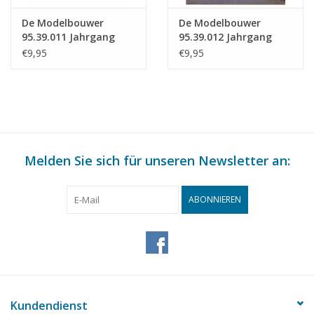
De Modelbouwer
De Modelbouwer
95.39.011 Jahrgang
95.39.012 Jahrgang
"Der Modellbauer"
"Der Modellbauer"
€9,95
€9,95
Ausgabe : 39.011 (PDF)
Ausgabe : 39.012 (PDF)
Melden Sie sich für unseren Newsletter an:
ABONNIEREN
Kundendienst