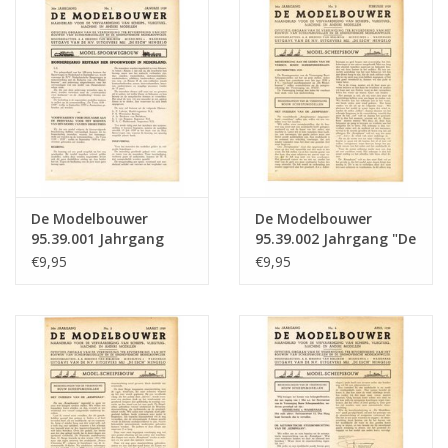
Zeitschriften
Neue Zeichnungen
NEUE ZEITSCHRIFTEN
ABONNEMENT DER
De Modelbouwer
De Modelbouwer
MODELLBAUER
95.39.001 Jahrgang
95.39.002 Jahrgang "De
"Der Modellbauer"
Modelbouwer"
€9,95
€9,95
Ausgabe : 39.001 (PDF)
Ausgabe : 39.002 (PDF)
Baubeschreibungen