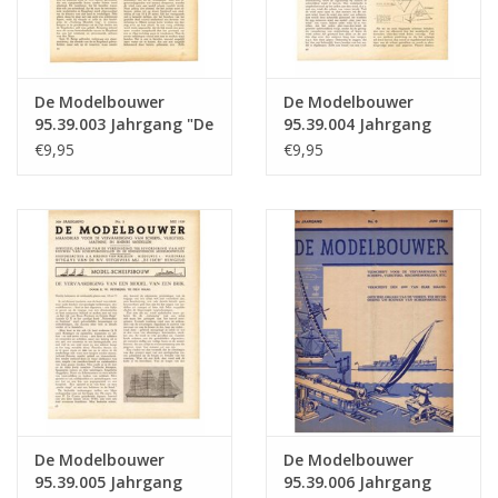
De Modelbouwer
De Modelbouwer
95.39.003 Jahrgang "De
95.39.004 Jahrgang
Modelbouwer"
"Der Modellbauer"
€9,95
€9,95
Ausgabe : 39.003 (PDF)
Ausgabe : 39.004 (PDF)
De Modelbouwer
De Modelbouwer
95.39.005 Jahrgang
95.39.006 Jahrgang