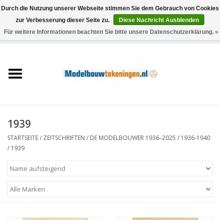
Durch die Nutzung unserer Webseite stimmen Sie dem Gebrauch von Cookies
zur Verbesserung dieser Seite zu.
Diese Nachricht Ausblenden
Für weitere Informationen beachten Sie bitte unsere Datenschutzerklärung. »
0 Artikel - €0,00
Startseite
Schiffe
Züge
1939
Holzbau
STARTSEITE
/
ZEITSCHRIFTEN
/
DE MODELBOUWER 1936–2025
/
1936-1940
/
1939
Landschaft
Maschinen
Dokumentation