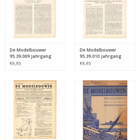
De Modelbouwer
De Modelbouwer
95.39.009 Jahrgang
95.39.010 Jahrgang
"Der Modellbauer"
"Der Modellbauer"
€9,95
€9,95
Ausgabe : 39.009 (PDF)
Ausgabe : 39.010 (PDF)