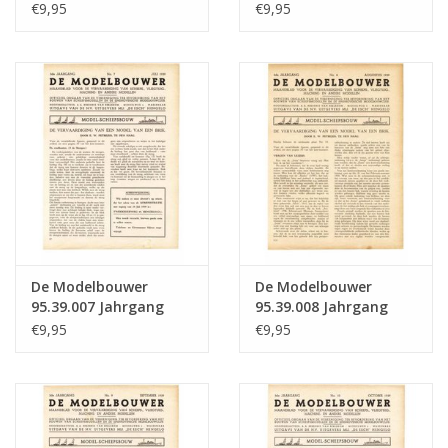
"Der Modellbauer"
"Der Modellbauer"
€9,95
€9,95
Ausgabe : 39.005 (PDF)
Ausgabe : 39.006 (PDF)
De Modelbouwer
De Modelbouwer
95.39.007 Jahrgang
95.39.008 Jahrgang
"Der Modellbauer"
"Der Modellbauer"
€9,95
€9,95
Ausgabe : 39.007 (PDF)
Ausgabe : 39.008 (PDF)