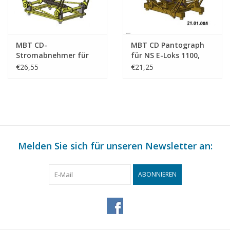
MBT CD-
MBT CD Pantograph
Stromabnehmer für
für NS E-Loks 1100,
Paris-Orléans-Midi E-
1200, 1300 -
€26,55
€21,25
Lok - Bauzeichnung
Bauzeichnung
Maßstab 1 : 45
Maßstab 1 : 45
(21.01.004/A)
(21.01.005/A)
Melden Sie sich für unseren Newsletter an:
ABONNIEREN