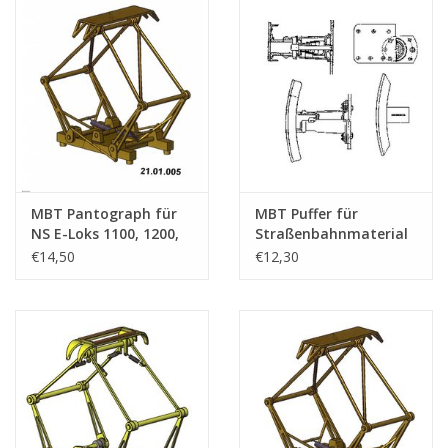
MBT Pantograph für
MBT Puffer für
NS E-Loks 1100, 1200,
Straßenbahnmaterial
1300 - Bauzeichnung
der Zuiderzeebahn -
€14,50
€12,30
Maßstab 1 : 45
Konstruktionszeichnung
(21.01.005)
Maßstab 1 : 10
(21.03.001)