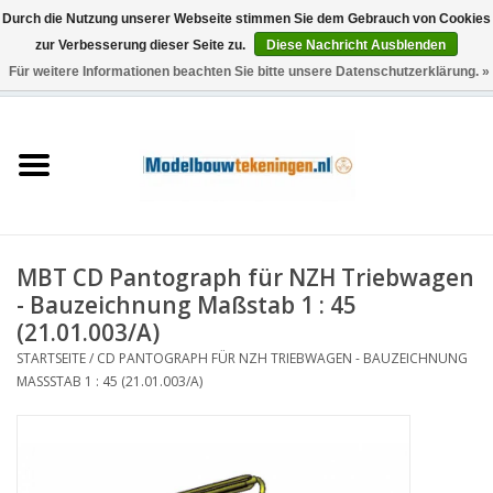
Durch die Nutzung unserer Webseite stimmen Sie dem Gebrauch von Cookies
zur Verbesserung dieser Seite zu.
Diese Nachricht Ausblenden
Für weitere Informationen beachten Sie bitte unsere Datenschutzerklärung. »
0 Artikel - €0,00
Startseite
Schiffe
Züge
MBT CD Pantograph für NZH Triebwagen
Holzbau
- Bauzeichnung Maßstab 1 : 45
(21.01.003/A)
Landschaft
STARTSEITE
/
CD PANTOGRAPH FÜR NZH TRIEBWAGEN - BAUZEICHNUNG
MASSSTAB 1 : 45 (21.01.003/A)
Maschinen
Dokumentation