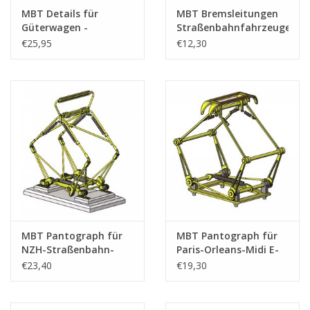
Gesamtzahl der
0
MBT Details für
MBT Bremsleitungen
Zeichnungsblätter
Güterwagen -
Straßenbahnfahrzeuge
Bauzeichnung
Zuiderzeetramweg -
€25,95
€12,30
Anzahl A4-Textblätter
0
Maßstab 1 : 32
Bauzeichnung
(21.01.001)
Maßstab 1 : 10
Gewicht in Gramm
(21.01.002)
Die CD enthält CAD-Zeichnungen
Besonderheiten
im SolidWorks-Format, PDF-
Dateien der Zeichnungen und
Dokumentation.
dMB 2012/3
Anmerkungen
MBT Pantograph für
MBT Pantograph für
NZH-Straßenbahn-
Paris-Orleans-Midi E-
Triebwagen -
Lok - Bauzeichnung
€23,40
€19,30
Bauzeichnung
Maßstab 1 : 45
Maßstab 1 : 45
(21.01.004)
(21.01.003)