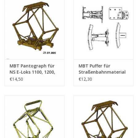
MBT Pantograph für
MBT Puffer für
NS E-Loks 1100, 1200,
Straßenbahnmaterial
1300 - Bauzeichnung
der Zuiderzeebahn -
€14,50
€12,30
Maßstab 1 : 45
Konstruktionszeichnung
(21.01.005)
Maßstab 1 : 10
(21.03.001)