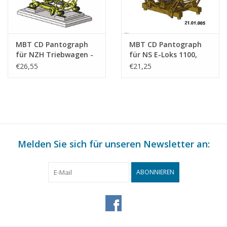
MBT CD Pantograph
MBT CD Pantograph
für NZH Triebwagen -
für NS E-Loks 1100,
Bauzeichnung
1200, 1300 -
€26,55
€21,25
Maßstab 1 : 45
Bauzeichnung
(21.01.003/A)
Maßstab 1 : 45
(21.01.005/A)
Melden Sie sich für unseren Newsletter an:
ABONNIEREN