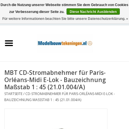
Durch die Nutzung unserer Webseite stimmen Sie dem Gebrauch von Cookies
zur Verbesserung dieser Seite zu.
Diese Nachricht Ausblenden
Für weitere Informationen beachten Sie bitte unsere Datenschutzerklärung. »
0 Artikel - €0,00
Startseite
Schiffe
Züge
MBT CD-Stromabnehmer für Paris-
Holzbau
Orléans-Midi E-Lok - Bauzeichnung
Maßstab 1 : 45 (21.01.004/A)
Landschaft
STARTSEITE
/
CD-STROMABNEHMER FÜR PARIS-ORLÉANS-MIDI E-LOK -
BAUZEICHNUNG MASSSTAB 1 : 45 (21.01.004/A)
Maschinen
Dokumentation