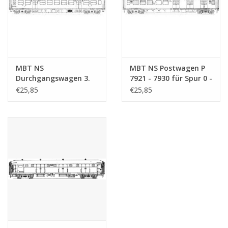
MBT NS
MBT NS Postwagen P
Durchgangswagen 3.
7921 - 7930 für Spur 0 -
Klasse C 6601 - 6714
Bauzeichnung
€25,85
€25,85
für Spur 0 -
Maßstab 1 : 40
Bauzeichnung
(29.05.019)
Maßstab 1 : 40
(29.05.018)