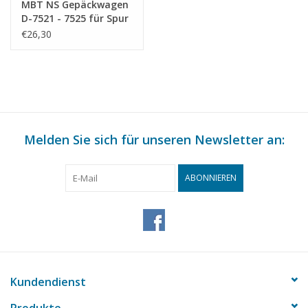
MBT NS Gepäckwagen
D-7521 - 7525 für Spur
0 - Bauzeichnung
€26,30
Maßstab 1 : 40
(29.05.031)
Melden Sie sich für unseren Newsletter an:
ABONNIEREN
Kundendienst
Produkte