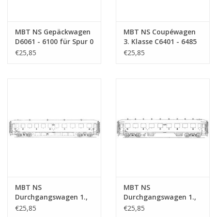
MBT NS Gepäckwagen
MBT NS Coupéwagen
D6061 - 6100 für Spur 0
3. Klasse C6401 - 6485
- Bauzeichnung
für Spur 0 -
€25,85
€25,85
Maßstab 1 : 40
Bauzeichnung
(29.05.011)
Maßstab 1 : 40
(29.05.012)
MBT NS
MBT NS
Durchgangswagen 1.,
Durchgangswagen 1.,
2. und 3. Klasse ABC
2. und 3. Klasse ABC
€25,85
€25,85
7301 - 7303 für Spur 0 -
7521 - 7555 für Spur 0 -