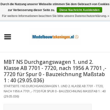
Durch die Nutzung unserer Webseite stimmen Sie dem Gebrauch von Cookies
zur Verbesserung dieser Seite zu.
Diese Nachricht Ausblenden
Für weitere Informationen beachten Sie bitte unsere Datenschutzerklärung. »
0 Artikel - €0,00
Startseite
Schiffe
Züge
MBT NS Durchgangswagen 1. und 2.
Holzbau
Klasse AB 7701 - 7720, nach 1956 A 7701 ,-
7720 für Spur 0 - Bauzeichnung Maßstab
Landschaft
1 : 40 (29.05.036)
STARTSEITE
/
NS DURCHGANGSWAGEN 1. UND 2. KLASSE AB 7701 - 7720,
NACH 1956 A 7701 ,- 7720 FÜR SPUR 0 - BAUZEICHNUNG MASSSTAB 1 : 40 (
Maschinen
29.05.036)
Dokumentation