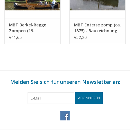
Gewicht in Gramm
65
Besonderheiten
Gesamtlänge 40 cm
MBT Berkel-Regge
MBT Enterse zomp (ca.
Zompen (19.
1875) - Bauzeichnung
Jahrhundert) -
Maßstab 1 : 20
€41,65
€52,20
Bauzeichnung
(10.05.013)
Maßstab 1 : 50
(10.05.012)
Melden Sie sich für unseren Newsletter an:
ABONNIEREN