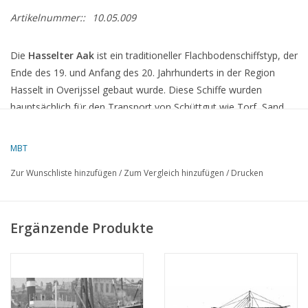
Artikelnummer::
10.05.009
Die
Hasselter Aak
ist ein traditioneller Flachbodenschiffstyp, der
Ende des 19. und Anfang des 20. Jahrhunderts in der Region
Hasselt in Overijssel gebaut wurde.
Diese Schiffe wurden
hauptsächlich für den Transport von Schüttgut wie Torf, Sand
und Schilf auf den Binnengewässern der Niederlande eingesetzt.
MBT
Merkmale der Hasselter Aak
Zur Wunschliste hinzufügen
/
Zum Vergleich hinzufügen
/
Drucken
Baujahr
:
Von etwa 1880 bis zum Beginn des 20. Jahrhunderts.
Länge
:
Oft zwischen 20 und 25 Metern.
Ergänzende Produkte
Breite
:
Etwa 4,5 Meter.
Tragfähigkeit
:
Bis zu 60 Tonnen.
Rumpf
:
Voll und rund, mit flachem Boden und steilem Heck.
Takelage
:
Großsegel, Fock und Klüver.