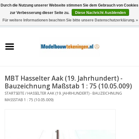
Durch die Nutzung unserer Webseite stimmen Sie dem Gebrauch von Cookies
zur Verbesserung dieser Seite zu.
Diese Nachricht Ausblenden
Für weitere Informationen beachten Sie bitte unsere Datenschutzerklärung. »
0 Artikel - €0,00
Startseite
Schiffe
Züge
MBT Hasselter Aak (19. Jahrhundert) -
Holzbau
Bauzeichnung Maßstab 1 : 75 (10.05.009)
STARTSEITE
/
HASSELTER AAK (19. JAHRHUNDERT) - BAUZEICHNUNG
Landschaft
MASSSTAB 1 : 75 (10.05.009)
Maschinen
Dokumentation