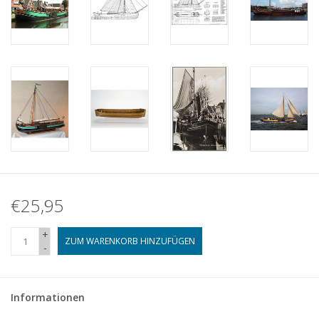
€25,95
+
ZUM WARENKORB HINZUFÜGEN
-
Informationen