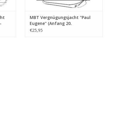
cht
MBT Vergnügungsjacht "Paul
-
Eugene" (Anfang 20.
30
Jahrhundert) - Bauzeichnung
€25,95
Maßstab 1 : 30 (10.06.008)