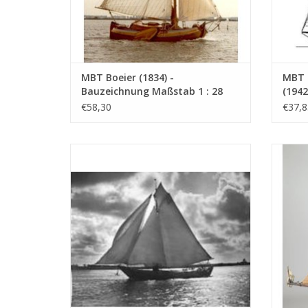
MBT Boeier (1834) -
MBT 
Bauzeichnung Maßstab 1 : 28
(194
(10.06.001)
1 : 2
€58,30
€37,8
MBT Schokkerjacht "Margaretha" (1890) -
MB
Bauzeichnung Maßstab 1 : 50 (10.06.005)
Bauzei
ZUM WARENKORB HINZUFÜGEN
Z