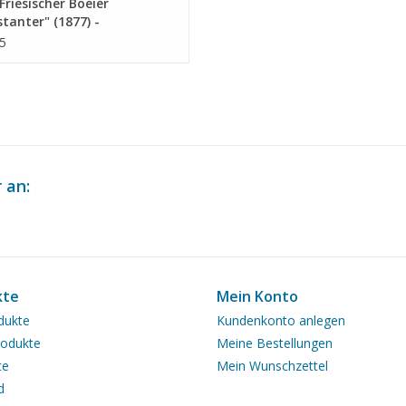
riesischer Boeier
tanter" (1877) -
eichnung Maßstab 1 : 15
5
6.012)
 an:
kte
Mein Konto
dukte
Kundenkonto anlegen
odukte
Meine Bestellungen
te
Mein Wunschzettel
d