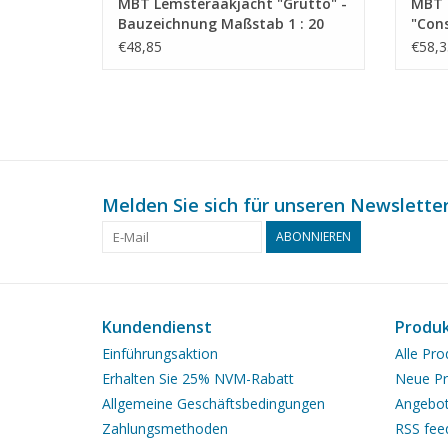
MBT Lemsteraakjacht "Grutto" -
MBT F
Bauzeichnung Maßstab 1 : 20
"Cons
(10.06.009)
Bauz
€48,85
€58,3
(10.0
Melden Sie sich für unseren Newsletter
ABONNIEREN
Kundendienst
Produ
Einführungsaktion
Alle Pro
Erhalten Sie 25% NVM-Rabatt
Neue Pr
Allgemeine Geschäftsbedingungen
Angebo
Zahlungsmethoden
RSS fee