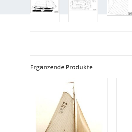
Ergänzende Produkte
MBT Boeier (1834) - Bauzeichnung
MBT
Maßstab 1 : 28 (10.06.001)
Bauzei
ZUM WARENKORB HINZUFÜGEN
Z