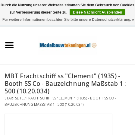
Durch die Nutzung unserer Webseite stimmen Sie dem Gebrauch von Cookies
zur Verbesserung dieser Seite zu.
Diese Nachricht Ausblenden
Für weitere Informationen beachten Sie bitte unsere Datenschutzerklärung. »
0 Artikel - €0,00
Startseite
Schiffe
Züge
MBT Frachtschiff ss "Clement" (1935) -
Holzbau
Booth SS Co - Bauzeichnung Maßstab 1 :
500 (10.20.034)
Landschaft
STARTSEITE
/
FRACHTSCHIFF SS "CLEMENT" (1935) - BOOTH SS CO -
BAUZEICHNUNG MASSSTAB 1 : 500 (10.20.034)
Maschinen
Dokumentation