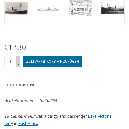
€12,30
+
ZUM WARENKORB HINZUFÜGEN
-
Informationen
Artikelnummer::
10.20.034
SS
Clement Hill
was a cargo and passenger
Lake Victoria
ferry
in
East Africa
.