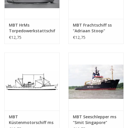
MBT HrMs
MBT Frachtschiff ss
Torpedowerkstattschiff
"Adriaan Stoop"
"Mercuur" A900 (1987) -
(1924)-r. OstBorneo,
€12,75
€12,75
Bauzeichnung
Rot.; "Silindoeng"-KPM
Maßstab 1 : 500
(1929) - Bauzeichnung
(10.20.007)
Maßstab 1 : 430
(10.20.009)
MBT
MBT Seeschlepper ms
Küstenmotorschiff ms
"Smit Singapore"