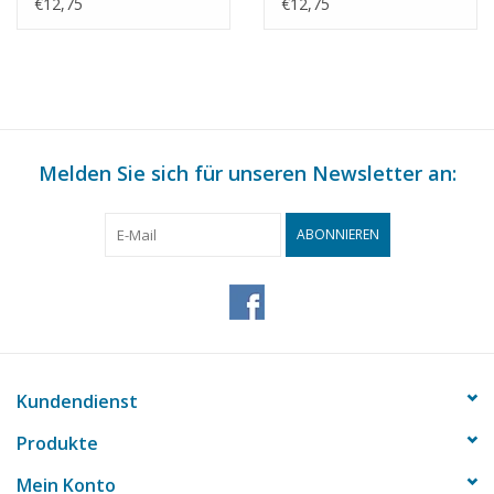
"Agadir" - Dextramar,
(1983) - Smit
€12,75
€12,75
Marokko? -
Internationale -
Bauzeichnung
Bauzeichnung
Maßstab 1 : 500
Maßstab 1 : 500
(10.20.010)
(10.20.011)
Melden Sie sich für unseren Newsletter an:
ABONNIEREN
Kundendienst
Produkte
Mein Konto