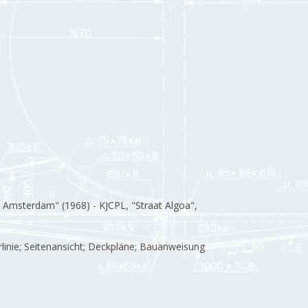
t Amsterdam" (1968) - KJCPL, "Straat Algoa",
linie; Seitenansicht; Deckpläne; Bauanweisung