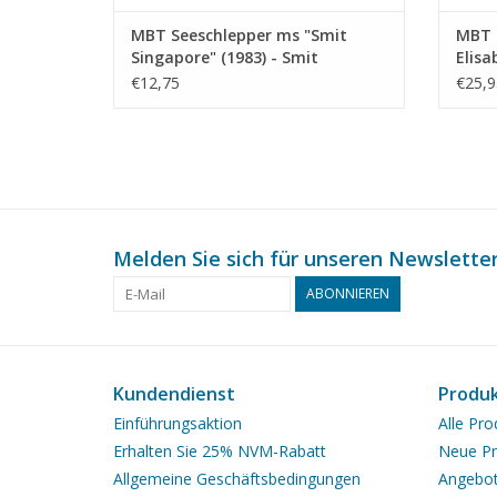
MBT Seeschlepper ms "Smit
MBT P
Singapore" (1983) - Smit
Elisa
Internationale - Bauzeichnung
Bauz
€12,75
€25,9
Maßstab 1 : 500 (10.20.011)
(10.2
Melden Sie sich für unseren Newsletter
ABONNIEREN
Kundendienst
Produ
Einführungsaktion
Alle Pro
Erhalten Sie 25% NVM-Rabatt
Neue Pr
Allgemeine Geschäftsbedingungen
Angebo