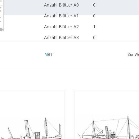
Anzahl Blätter A0
0
Anzahl Blätter A1
0
Anzahl Blätter A2
1
Anzahl Blätter A3
0
Anzahl Blätter A4
0
MBT
Zur Wu
Gesamtzahl der
1
Zeichnungsblätter
Anzahl Blätter A4 Text
0
Gewicht in Gramm
45
lussschlepper, Dampffrachtschiff
MBT Schleppboot, Feuerlöschbo
Besonderheiten
l.o.a. 32 cm
 Dampftrawler - Bauzeichnung
Motorkreuzer - Bauzeichnung Maßs
tab 1 : Verschiedene (10.20.002)
100 (10.20.003)
dM 1969/5
UM WARENKORB HINZUFÜGEN
ZUM WARENKORB HINZUFÜG
Kopie Artikel: 12.20.057
Ì´Ì_