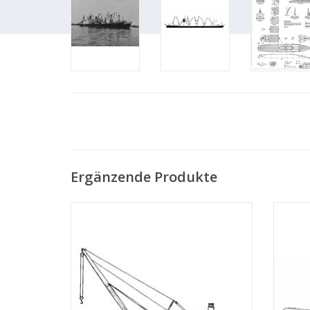
Ergänzende Produkte
MBT Schwimmkran, Bagger und
MBT F
Hopperbagger - Bauzeichnung Maßstab 1
und
: Various (10.20.001)
Maßs
ZUM WARENKORB HINZUFÜGEN
Z