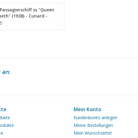
assagierschiff ss "Queen
beth" (1938) - Cunard -
eichnung Maßstab 1 : 500
5
0.012)
 an:
kte
Mein Konto
dukte
Kundenkonto anlegen
odukte
Meine Bestellungen
te
Mein Wunschzettel