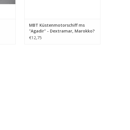
MBT Küstenmotorschiff ms
"Agadir" - Dextramar, Marokko?
- Bauzeichnung Maßstab 1 : 500
€12,75
500
(10.20.010)