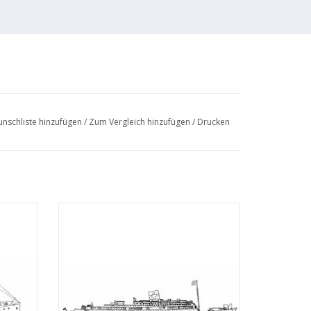
nschliste hinzufügen
/
Zum Vergleich hinzufügen
/
Drucken
ot und
MBT Passagiersschiff MS "Oranje"; SMN -
tab 1 :
als Hospitalschiff (1942-1945) -
Bauzeichnung Maßstab 1 : 500 (10.20.004)
EN
ZUM WARENKORB HINZUFÜGEN
 (2 S.)