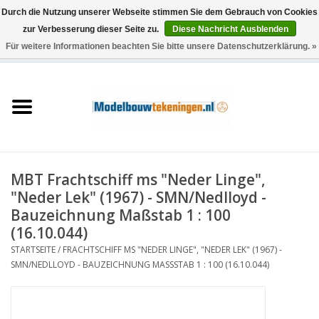
Durch die Nutzung unserer Webseite stimmen Sie dem Gebrauch von Cookies
zur Verbesserung dieser Seite zu.
Diese Nachricht Ausblenden
Für weitere Informationen beachten Sie bitte unsere Datenschutzerklärung. »
0 Artikel - €0,00
Startseite
Schiffe
Züge
MBT Frachtschiff ms "Neder Linge",
Holzbau
"Neder Lek" (1967) - SMN/Nedlloyd -
Bauzeichnung Maßstab 1 : 100
Landschaft
(16.10.044)
STARTSEITE
/
FRACHTSCHIFF MS "NEDER LINGE", "NEDER LEK" (1967) -
SMN/NEDLLOYD - BAUZEICHNUNG MASSSTAB 1 : 100 (16.10.044)
Maschinen
Dokumentation