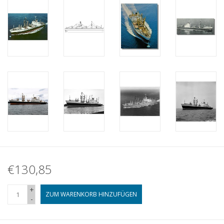
€130,85
+
ZUM WARENKORB HINZUFÜGEN
-