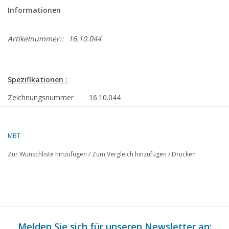
Informationen
Artikelnummer::
16.10.044
Spezifikationen :
Zeichnungsnummer
16.10.044
Beschreibung
Frachtschiff ms "Neder Linge", "Neder Lek
SMN/Nedlloyd
MBT
Qualität
sp/Linien; allgemeiner Plan 1:100; Kapazit
Zur Wunschliste hinzufügen
/
Zum Vergleich hinzufügen
/
Drucken
Schwierigkeitsgrad
D
Maßstab
1 : 100
Anzahl Blätter A00
4
Anzahl Blätter A0
1
Melden Sie sich für unseren Newsletter an: