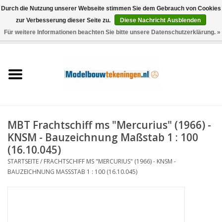
Durch die Nutzung unserer Webseite stimmen Sie dem Gebrauch von Cookies
zur Verbesserung dieser Seite zu.
Diese Nachricht Ausblenden
Für weitere Informationen beachten Sie bitte unsere Datenschutzerklärung. »
0 Artikel - €0,00
Startseite
Schiffe
Züge
MBT Frachtschiff ms "Mercurius" (1966) -
Holzbau
KNSM - Bauzeichnung Maßstab 1 : 100
(16.10.045)
Landschaft
STARTSEITE
/
FRACHTSCHIFF MS "MERCURIUS" (1966) - KNSM -
BAUZEICHNUNG MASSSTAB 1 : 100 (16.10.045)
Maschinen
Dokumentation