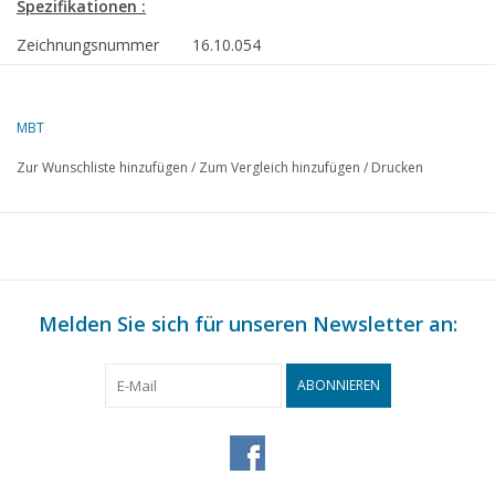
Spezifikationen :
Zeichnungsnummer
16.10.054
Beschreibung
Frachtschiff ms "Karossa" (1947/1952) -
Schwesterschiffe
MBT
Qualität
allgemeiner Plan; Spantenriss; Info
Zur Wunschliste hinzufügen
/
Zum Vergleich hinzufügen
/
Drucken
Schwierigkeitsgrad
D
Maßstab
1 : 100
Anzahl Blätter A00
0
Anzahl Blätter A0
2
Melden Sie sich für unseren Newsletter an:
Anzahl Blätter A1
0
Anzahl Blätter A2
0
ABONNIEREN
Anzahl Blätter A3
0
Anzahl Blätter A4
1