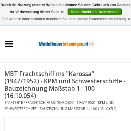
Durch die Nutzung unserer Webseite stimmen Sie dem Gebrauch von Cookies
zur Verbesserung dieser Seite zu.
Diese Nachricht Ausblenden
Für weitere Informationen beachten Sie bitte unsere Datenschutzerklärung. »
0 Artikel - €0,00
Startseite
Schiffe
Züge
MBT Frachtschiff ms "Karossa"
Holzbau
(1947/1952) - KPM und Schwesterschiffe -
Bauzeichnung Maßstab 1 : 100
Landschaft
(16.10.054)
STARTSEITE
/
FRACHTSCHIFF MS "KAROSSA" (1947/1952) - KPM UND
SCHWESTERSCHIFFE - BAUZEICHNUNG MASSSTAB 1 : 100 (16.10.054)
Maschinen
Dokumentation