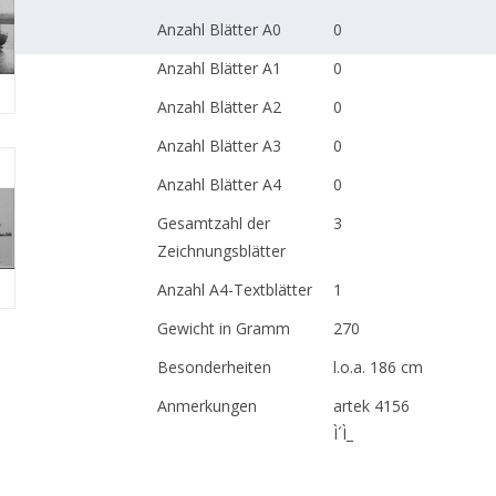
Anzahl Blätter A0
0
Anzahl Blätter A1
0
Anzahl Blätter A2
0
Anzahl Blätter A3
0
Anzahl Blätter A4
0
Gesamtzahl der
3
Zeichnungsblätter
Anzahl A4-Textblätter
1
Gewicht in Gramm
270
Besonderheiten
l.o.a. 186 cm
Anmerkungen
artek 4156
Ì´Ì_