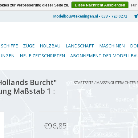
kies zur Verbesserung dieser Seite zu.
Diese Nachricht Ausblenden
Für
SCHIFFE
ZÜGE
HOLZBAU
LANDSCHAFT
MASCHINEN
DO
NUNGEN
NEUE ZEITSCHRIFTEN
ABONNEMENT DER MODELLBA
ollands Burcht"
STARTSEITE
/
MASSENGUTFRACHTER M
ung Maßstab 1 :
€96,85