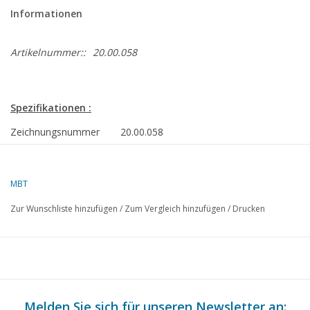
Informationen
Artikelnummer::
20.00.058
Spezifikationen :
Zeichnungsnummer
20.00.058
Autor
L. Derens
Beschreibung
2-D Vierzylinder-Güterzuglokomotive NS 6
MBT
Spur 0
Zur Wunschliste hinzufügen
/
Zum Vergleich hinzufügen
/
Drucken
Qualität
detaillierte Maßskizze mit Ansichten ru
des Prototyps
Schwierigkeitsgrad
C
Maßstab
1 : 45
Melden Sie sich für unseren Newsletter an: