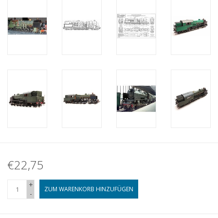
€22,75
+
ZUM WARENKORB HINZUFÜGEN
-