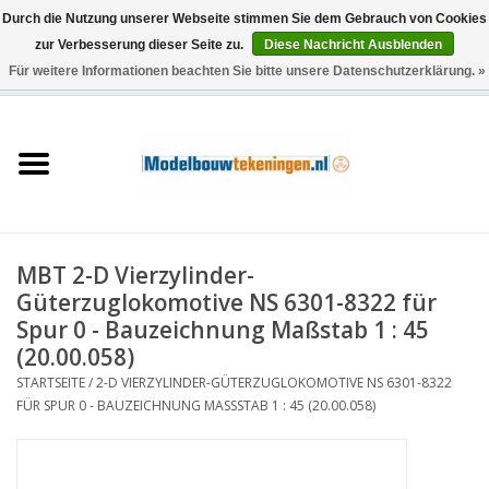
Durch die Nutzung unserer Webseite stimmen Sie dem Gebrauch von Cookies
zur Verbesserung dieser Seite zu.
Diese Nachricht Ausblenden
Für weitere Informationen beachten Sie bitte unsere Datenschutzerklärung. »
0 Artikel - €0,00
Startseite
Schiffe
Züge
MBT 2-D Vierzylinder-
Holzbau
Güterzuglokomotive NS 6301-8322 für
Spur 0 - Bauzeichnung Maßstab 1 : 45
Landschaft
(20.00.058)
STARTSEITE
/
2-D VIERZYLINDER-GÜTERZUGLOKOMOTIVE NS 6301-8322
FÜR SPUR 0 - BAUZEICHNUNG MASSSTAB 1 : 45 (20.00.058)
Maschinen
Dokumentation