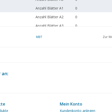
Anzahl Blätter A1
0
Anzahl Blätter A2
0
Anzahl Blätter A3
0
Anzahl Blätter A4
1
MBT
Zur Wu
Gesamtzahl der
1
Zeichnungsblätter
Anzahl Blätter A4 Text
0
Gewicht in Gramm
30
 an:
Besonderheiten
dM 1995/5
Kopie Artikel: 42.33.02
Seiten)
Anmerkungen
kte
Mein Konto
dukte
Kundenkonto anlegen