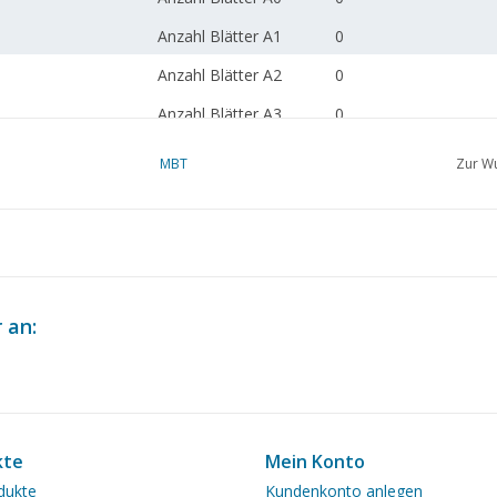
Anzahl Blätter A1
0
Anzahl Blätter A2
0
Anzahl Blätter A3
0
Anzahl Blätter A4
1
MBT
Zur Wu
Gesamtzahl der
1
Zeichnungsblätter
Anzahl A4 Textblätter
0
Gewicht in Gramm
30
 an:
Besonderheiten
Anmerkungen
kte
Mein Konto
dukte
Kundenkonto anlegen