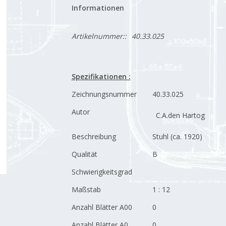
Informationen
Artikelnummer::
40.33.025
Spezifikationen :
Zeichnungsnummer
40.33.025
Autor
C.A.den Hartog
Beschreibung
Stuhl (ca. 1920)
Qualität
B
Schwierigkeitsgrad
Maßstab
1 : 12
Anzahl Blätter A00
0
Anzahl Blätter A0
0